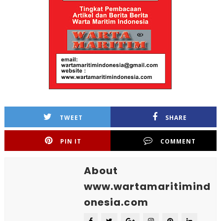
TWEET
SHARE
PIN IT
COMMENT
About
www.wartamaritimind
onesia.com