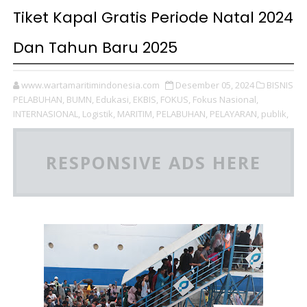
Tiket Kapal Gratis Periode Natal 2024
Dan Tahun Baru 2025
www.wartamaritimindonesia.com
Desember 05, 2024
BISNIS
PELABUHAN,
BUMN,
Edukasi,
EKBIS,
FOKUS,
Fokus Nasional,
INTERNASIONAL,
Logistik,
MARITIM,
PELABUHAN,
PELAYARAN,
publik,
RESPONSIVE ADS HERE