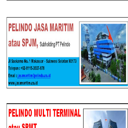
SPJM
SPMT