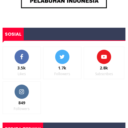
SOSIAL
3.5k
1.7k
2.8k
Likes
Followers
Subscribes
849
Followers