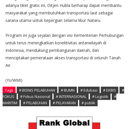
adanya tiket gratis ini, Ditjen Hubla berharap dapat membantu
masyarakat yang membutuhkan transportasi laut sebagai
sarana utama untuk bepergian selama libur Nataru.
Program ini juga sejalan dengan visi Kementerian Perhubungan
untuk terus meningkatkan konektivitas antarwilayah di
Indonesia, mendukung pembangunan daerah, dan
menciptakan pemerataan akses transportasi di seluruh Tanah
Air.
(Ys/WMI)
Tags
# BISNIS PELABUHAN
# BUMN
# Edukasi
# EKBIS
#
FOKUS
# Fokus Nasional
# INTERNASIONAL
# Logistik
#
MARITIM
# PELABUHAN
# PELAYARAN
# publik