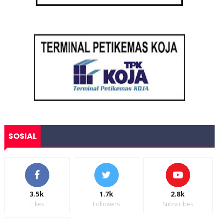
SOSIAL
3.5k
1.7k
2.8k
Likes
Followers
Subscribes