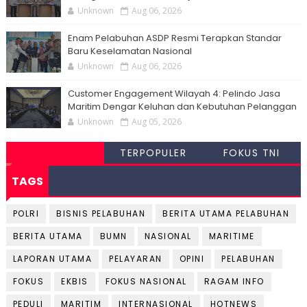
Unknown
Aug 06, 2026
Enam Pelabuhan ASDP Resmi Terapkan Standar
Baru Keselamatan Nasional
Unknown
Aug 06, 2026
Customer Engagement Wilayah 4: Pelindo Jasa
Maritim Dengar Keluhan dan Kebutuhan Pelanggan
Unknown
Aug 05, 2026
TERPOPULER
FOKUS TNI
TAGS
POLRI
BISNIS PELABUHAN
BERITA UTAMA PELABUHAN
BERITA UTAMA
BUMN
NASIONAL
MARITIME
LAPORAN UTAMA
PELAYARAN
OPINI
PELABUHAN
FOKUS
EKBIS
FOKUS NASIONAL
RAGAM INFO
PEDULI
MARITIM
INTERNASIONAL
HOTNEWS