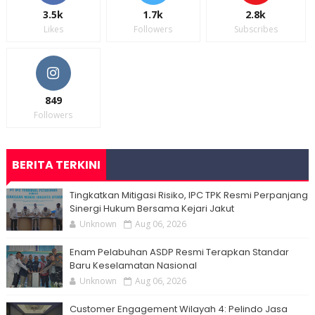
3.5k
1.7k
2.8k
Likes
Followers
Subscribes
849
Followers
BERITA TERKINI
Tingkatkan Mitigasi Risiko, IPC TPK Resmi Perpanjang
Sinergi Hukum Bersama Kejari Jakut
Unknown
Aug 06, 2026
Enam Pelabuhan ASDP Resmi Terapkan Standar
Baru Keselamatan Nasional
Unknown
Aug 06, 2026
Customer Engagement Wilayah 4: Pelindo Jasa