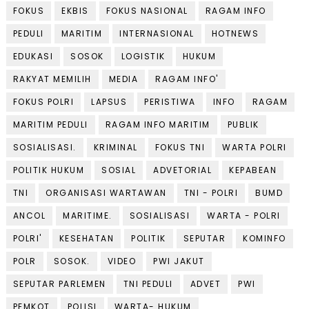
FOKUS
EKBIS
FOKUS NASIONAL
RAGAM INFO
PEDULI
MARITIM
INTERNASIONAL
HOTNEWS
EDUKASI
SOSOK
LOGISTIK
HUKUM
RAKYAT MEMILIH
MEDIA
RAGAM INFO'
FOKUS POLRI
LAPSUS
PERISTIWA
INFO
RAGAM
MARITIM PEDULI
RAGAM INFO MARITIM
PUBLIK
SOSIALISASI.
KRIMINAL
FOKUS TNI
WARTA POLRI
POLITIK HUKUM
SOSIAL
ADVETORIAL
KEPABEAN
TNI
ORGANISASI WARTAWAN
TNI - POLRI
BUMD
ANCOL
MARITIME.
SOSIALISASI
WARTA - POLRI
POLRI'
KESEHATAN
POLITIK
SEPUTAR
KOMINFO
POLR
SOSOK.
VIDEO
PWI JAKUT
SEPUTAR PARLEMEN
TNI PEDULI
ADVET
PWI
PEMKOT
POLISI
WARTA- HUKUM