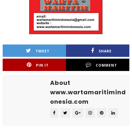
TWEET
SHARE
PIN IT
COMMENT
About
www.wartamaritimind
onesia.com