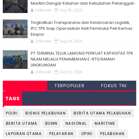
Maritim Dengar Keluhan dan Kebutuhan Pelanggan
Unknown
Aug 05, 2026
Tingkatkan Transparansi dan Kelancaran Logistik,
IPC TPK Siap Operasikan Alat Pemindai Peti Kemas
Ekspor
Unknown
Aug 04, 2026
PT TERMINAL TELUK LAMONG PERKUAT KAPASITAS TPK
NILAM MELALUI PENAMBAHAN E-RTG RAMAH
LINGKUNGAN
Unknown
Aug 03, 2026
TERPOPULER
FOKUS TNI
TAGS
POLRI
BISNIS PELABUHAN
BERITA UTAMA PELABUHAN
BERITA UTAMA
BUMN
NASIONAL
MARITIME
LAPORAN UTAMA
PELAYARAN
OPINI
PELABUHAN