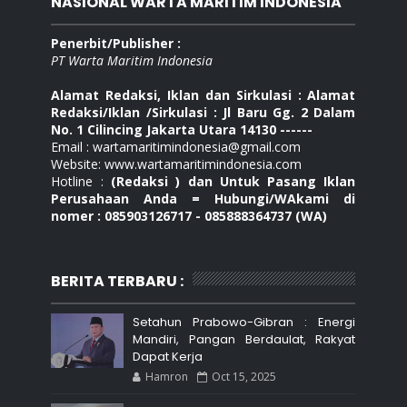
NASIONAL WARTA MARITIM INDONESIA
Penerbit/Publisher :
PT Warta Maritim Indonesia
Alamat Redaksi, Iklan dan Sirkulasi : Alamat
Redaksi/Iklan /Sirkulasi : Jl Baru Gg. 2 Dalam
No. 1 Cilincing Jakarta Utara 14130 ------
Email : wartamaritimindonesia@gmail.com
Website: www.wartamaritimindonesia.com
Hotline :
(Redaksi ) dan Untuk Pasang Iklan
Perusahaan Anda = Hubungi/WAkami di
nomer : 085903126717 - 085888364737 (WA)
BERITA TERBARU :
Setahun Prabowo-Gibran : Energi
Mandiri, Pangan Berdaulat, Rakyat
Dapat Kerja
Hamron
Oct 15, 2025