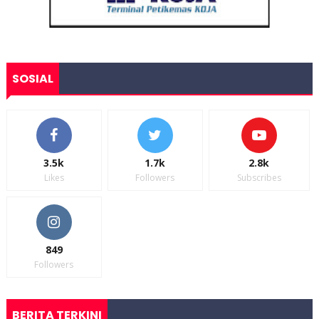
SOSIAL
3.5k
1.7k
2.8k
Likes
Followers
Subscribes
849
Followers
BERITA TERKINI