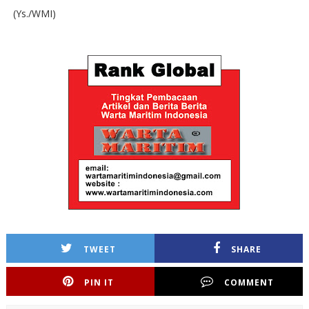
(Ys./WMI)
TWEET
SHARE
PIN IT
COMMENT