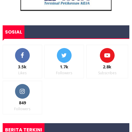
SOSIAL
3.5k
1.7k
2.8k
Likes
Followers
Subscribes
849
Followers
BERITA TERKINI