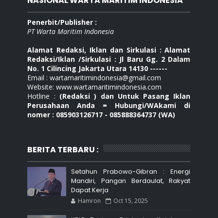
NASIONAL WARTA MARITIM INDONESIA
Penerbit/Publisher :
PT Warta Maritim Indonesia
Alamat Redaksi, Iklan dan Sirkulasi : Alamat
Redaksi/Iklan /Sirkulasi : Jl Baru Gg. 2 Dalam
No. 1 Cilincing Jakarta Utara 14130 ------
Email : wartamaritimindonesia@gmail.com
Website: www.wartamaritimindonesia.com
Hotline :
(Redaksi ) dan Untuk Pasang Iklan
Perusahaan Anda = Hubungi/WAkami di
nomer : 085903126717 - 085888364737 (WA)
BERITA TERBARU :
Setahun Prabowo-Gibran : Energi
Mandiri, Pangan Berdaulat, Rakyat
Dapat Kerja
Hamron
Oct 15, 2025