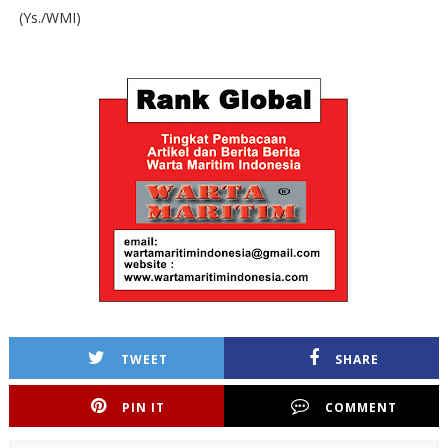
(Ys./WMI)
TWEET
SHARE
PIN IT
COMMENT