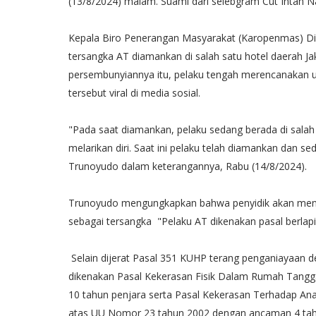
(13/8/2024) malam. Suami dari selebgram Cut Intan Nabi
Kepala Biro Penerangan Masyarakat (Karopenmas) Di
tersangka AT diamankan di salah satu hotel daerah Ja
persembunyiannya itu, pelaku tengah merencanakan upa
tersebut viral di media sosial.
"Pada saat diamankan, pelaku sedang berada di salah
melarikan diri. Saat ini pelaku telah diamankan dan s
Trunoyudo dalam keterangannya, Rabu (14/8/2024).
Trunoyudo mengungkapkan bahwa penyidik akan mener
sebagai tersangka "Pelaku AT dikenakan pasal berlapi
Selain dijerat Pasal 351 KUHP terang penganiayaan d
dikenakan Pasal Kekerasan Fisik Dalam Rumah Tangg
10 tahun penjara serta Pasal Kekerasan Terhadap An
atas UU Nomor 23 tahun 2002 dengan ancaman 4 tahu