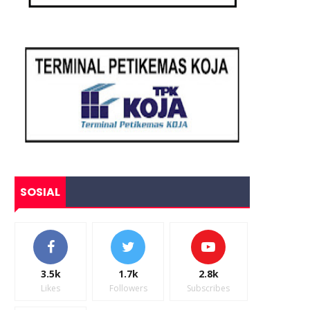
SOSIAL
3.5k
1.7k
2.8k
Likes
Followers
Subscribes