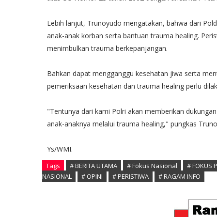
Lebih lanjut, Trunoyudo mengatakan, bahwa dari Pol
anak-anak korban serta bantuan trauma healing. Perist
menimbulkan trauma berkepanjangan.
Bahkan dapat mengganggu kesehatan jiwa serta mental
pemeriksaan kesehatan dan trauma healing perlu dila
"Tentunya dari kami Polri akan memberikan dukunga
anak-anaknya melalui trauma healing," pungkas Trun
Ys/WMI.
Tags
# BERITA UTAMA
# Fokus Nasional
# FOKUS 
NASIONAL
# OPINI
# PERISTIWA
# RAGAM INFO