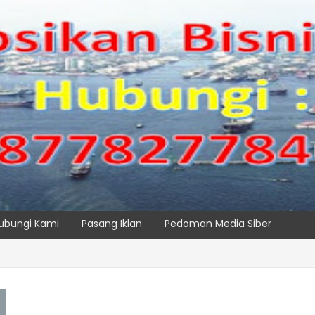
ubungi Kami
Pasang Iklan
Pedoman Media Siber
PK NILAM MELALUI PENAMBAHAN E-RTG RAMAH LINGKUNGAN
SPTP