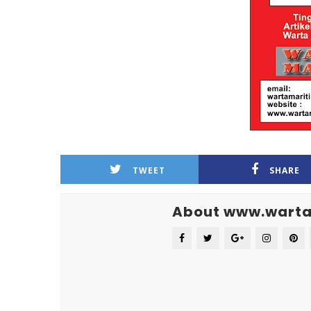
TWEET
SHARE
About www.warta