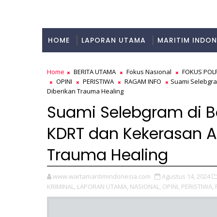
HOME
LAPORAN UTAMA
MARITIM INDON
KULINER
Home
BERITA UTAMA
Fokus Nasional
FOKUS POLR
OPINI
PERISTIWA
RAGAM INFO
Suami Selebgra
Diberikan Trauma Healing
Suami Selebgram di Bog
KDRT dan Kekerasan A
Trauma Healing
www.wartamaritimindonesia.com
Agustus 14, 2024
KRIMINAL,
LAPORAN UTAMA,
NASIONAL,
OPINI,
PERISTIWA,