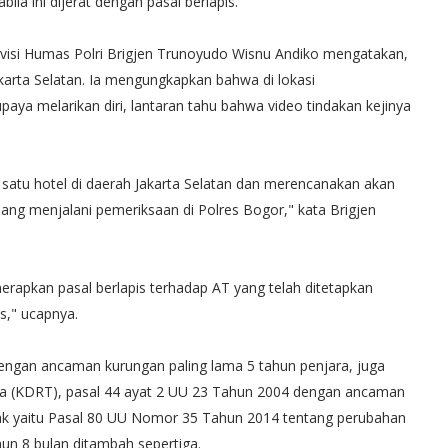
la ini dijerat dengan pasal berlapis.
visi Humas Polri Brigjen Trunoyudo Wisnu Andiko mengatakan,
karta Selatan. Ia mengungkapkan bahwa di lokasi
ya melarikan diri, lantaran tahu bahwa video tindakan kejinya
 satu hotel di daerah Jakarta Selatan dan merencanakan akan
edang menjalani pemeriksaan di Polres Bogor," kata Brigjen
apkan pasal berlapis terhadap AT yang telah ditetapkan
s," ucapnya.
engan ancaman kurungan paling lama 5 tahun penjara, juga
a (KDRT), pasal 44 ayat 2 UU 23 Tahun 2004 dengan ancaman
ak yaitu Pasal 80 UU Nomor 35 Tahun 2014 tentang perubahan
n 8 bulan ditambah sepertiga.