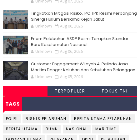
Unknown
Aug 07, 2026
Tingkatkan Mitigasi Risiko, IPC TPK Resmi Perpanjang
Sinergi Hukum Bersama Kejari Jakut
Unknown
Aug 06, 2026
Enam Pelabuhan ASDP Resmi Terapkan Standar
Baru Keselamatan Nasional
Unknown
Aug 06, 2026
Customer Engagement Wilayah 4: Pelindo Jasa
Maritim Dengar Keluhan dan Kebutuhan Pelanggan
Unknown
Aug 05, 2026
TERPOPULER
FOKUS TNI
TAGS
POLRI
BISNIS PELABUHAN
BERITA UTAMA PELABUHAN
BERITA UTAMA
BUMN
NASIONAL
MARITIME
LAPORAN UTAMA
PELAYARAN
OPINI
PELABUHAN