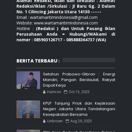
Alamat Redaksi, Iklan dan Sirkulasi : Alamat
Redaksi/Iklan /Sirkulasi : Jl Baru Gg. 2 Dalam
No. 1 Cilincing Jakarta Utara 14130 ------
Email : wartamaritimindonesia@gmail.com
Website: www.wartamaritimindonesia.com
Hotline :
(Redaksi ) dan Untuk Pasang Iklan
Perusahaan Anda = Hubungi/WAkami di
nomer : 085903126717 - 085888364737 (WA)
BERITA TERBARU :
Setahun Prabowo-Gibran : Energi
Mandiri, Pangan Berdaulat, Rakyat
Dapat Kerja
Hamron
Oct 15, 2025
KPLP Tanjung Priok dan Kejaksaan
Negeri Jakarta Utara Tandatangani
Kesepakatan Bersama
Unknown
Aug 29, 2025