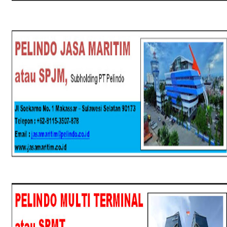
SPJM
SPMT