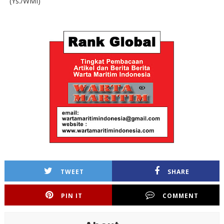
(Ys./WMI)
TWEET
SHARE
PIN IT
COMMENT