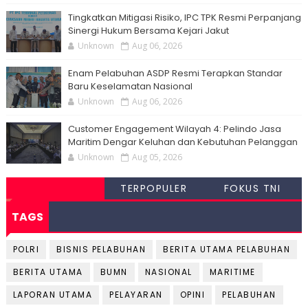
Tingkatkan Mitigasi Risiko, IPC TPK Resmi Perpanjang
Sinergi Hukum Bersama Kejari Jakut
Unknown
Aug 06, 2026
Enam Pelabuhan ASDP Resmi Terapkan Standar
Baru Keselamatan Nasional
Unknown
Aug 06, 2026
Customer Engagement Wilayah 4: Pelindo Jasa
Maritim Dengar Keluhan dan Kebutuhan Pelanggan
Unknown
Aug 05, 2026
TERPOPULER
FOKUS TNI
TAGS
POLRI
BISNIS PELABUHAN
BERITA UTAMA PELABUHAN
BERITA UTAMA
BUMN
NASIONAL
MARITIME
LAPORAN UTAMA
PELAYARAN
OPINI
PELABUHAN