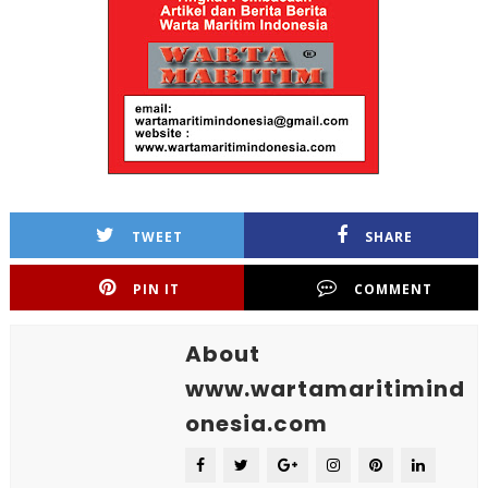
TWEET
SHARE
PIN IT
COMMENT
About
www.wartamaritimind
onesia.com