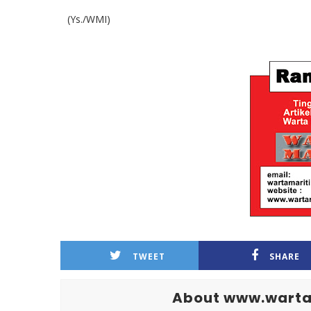
(Ys./WMI)
TWEET
SHARE
About www.warta