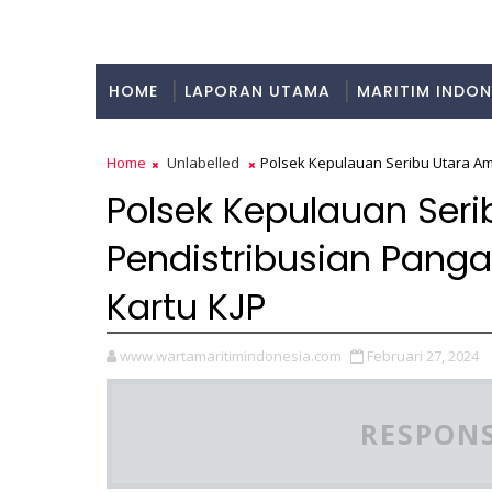
HOME
LAPORAN UTAMA
MARITIM INDON
KULINER
Home
Unlabelled
Polsek Kepulauan Seribu Utara A
Polsek Kepulauan Ser
Pendistribusian Pan
Kartu KJP
www.wartamaritimindonesia.com
Februari 27, 2024
RESPONS