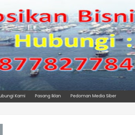
ubungi Kami
Pasang Iklan
Pedoman Media Siber
TPK NILAM MELALUI PENAMBAHAN E-RTG RAMAH LINGKUNGAN
SPTP