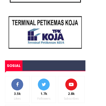
SOSIAL
3.5k
1.7k
2.8k
Likes
Followers
Subscribes