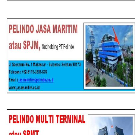
SPJM
SPMT