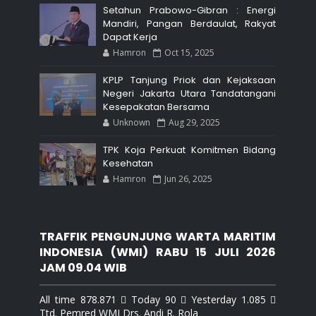
Setahun Prabowo-Gibran : Energi
Mandiri, Pangan Berdaulat, Rakyat
Dapat Kerja
Hamron
Oct 15, 2025
KPLP Tanjung Priok dan Kejaksaan
Negeri Jakarta Utara Tandatangani
Kesepakatan Bersama
Unknown
Aug 29, 2025
TPK Koja Perkuat Komitmen Bidang
Kesehatan
Hamron
Jun 26, 2025
TRAFFIK PENGUNJUNG WARTA MARITIM
INDONESIA (WMI) RABU 15 JULI 2026
JAM 09.04 WIB
All time 878.871  Today 90  Yesterday 1.085 
Ttd. Pemred WMI Drs. Andi R. Rola