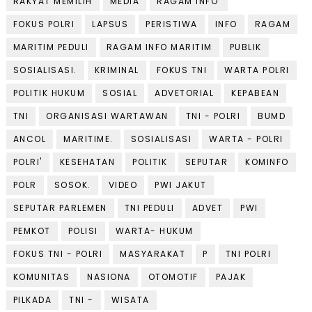
RAKYAT MEMILIH
MEDIA
RAGAM INFO'
FOKUS POLRI
LAPSUS
PERISTIWA
INFO
RAGAM
MARITIM PEDULI
RAGAM INFO MARITIM
PUBLIK
SOSIALISASI.
KRIMINAL
FOKUS TNI
WARTA POLRI
POLITIK HUKUM
SOSIAL
ADVETORIAL
KEPABEAN
TNI
ORGANISASI WARTAWAN
TNI - POLRI
BUMD
ANCOL
MARITIME.
SOSIALISASI
WARTA - POLRI
POLRI'
KESEHATAN
POLITIK
SEPUTAR
KOMINFO
POLR
SOSOK.
VIDEO
PWI JAKUT
SEPUTAR PARLEMEN
TNI PEDULI
ADVET
PWI
PEMKOT
POLISI
WARTA- HUKUM
FOKUS TNI - POLRI
MASYARAKAT
P
TNI POLRI
KOMUNITAS
NASIONA
OTOMOTIF
PAJAK
PILKADA
TNI -
WISATA