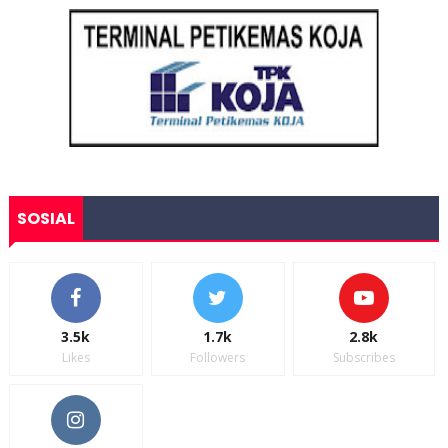
SOSIAL
3.5k
1.7k
2.8k
Likes
Followers
Subscribes