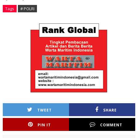
Tags
# POLRI
TWEET
SHARE
PIN IT
COMMENT