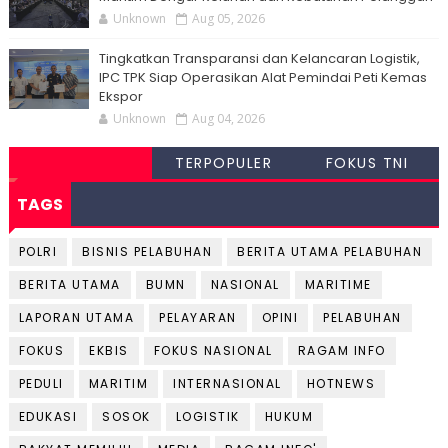
Unknown
Aug 05, 2026
Tingkatkan Transparansi dan Kelancaran Logistik,
IPC TPK Siap Operasikan Alat Pemindai Peti Kemas
Ekspor
Unknown
Aug 04, 2026
TERPOPULER
FOKUS TNI
TAGS
POLRI
BISNIS PELABUHAN
BERITA UTAMA PELABUHAN
BERITA UTAMA
BUMN
NASIONAL
MARITIME
LAPORAN UTAMA
PELAYARAN
OPINI
PELABUHAN
FOKUS
EKBIS
FOKUS NASIONAL
RAGAM INFO
PEDULI
MARITIM
INTERNASIONAL
HOTNEWS
EDUKASI
SOSOK
LOGISTIK
HUKUM