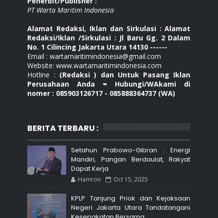
Penerbit/Publisher :
PT Warta Maritim Indonesia
Alamat Redaksi, Iklan dan Sirkulasi : Alamat
Redaksi/Iklan /Sirkulasi : Jl Baru Gg. 2 Dalam
No. 1 Cilincing Jakarta Utara 14130 ------
Email : wartamaritimindonesia@gmail.com
Website: www.wartamaritimindonesia.com
Hotline :
(Redaksi ) dan Untuk Pasang Iklan
Perusahaan Anda = Hubungi/WAkami di
nomer : 085903126717 - 085888364737 (WA)
BERITA TERBARU :
Setahun Prabowo-Gibran : Energi
Mandiri, Pangan Berdaulat, Rakyat
Dapat Kerja
Hamron
Oct 15, 2025
KPLP Tanjung Priok dan Kejaksaan
Negeri Jakarta Utara Tandatangani
Kesepakatan Bersama