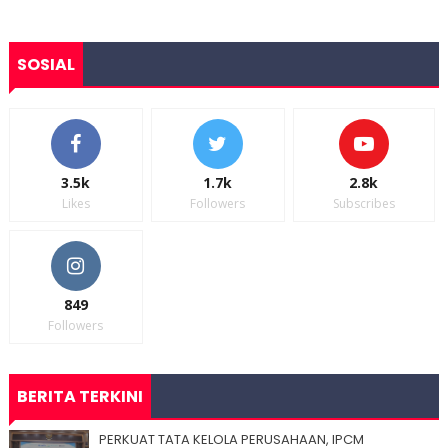
SOSIAL
3.5k
1.7k
2.8k
Likes
Followers
Subscribes
849
Followers
BERITA TERKINI
PERKUAT TATA KELOLA PERUSAHAAN, IPCM