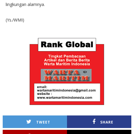
lingkungan alamnya.
(Ys./WMI)
TWEET
SHARE