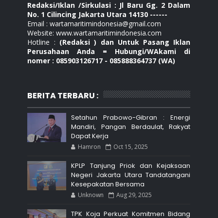
Redaksi/Iklan /Sirkulasi : Jl Baru Gg. 2 Dalam
No. 1 Cilincing Jakarta Utara 14130 ------
Email : wartamaritimindonesia@gmail.com
Website: www.wartamaritimindonesia.com
Hotline :
(Redaksi ) dan Untuk Pasang Iklan
Perusahaan Anda = Hubungi/WAkami di
nomer : 085903126717 - 085888364737 (WA)
BERITA TERBARU :
Setahun Prabowo-Gibran : Energi
Mandiri, Pangan Berdaulat, Rakyat
Dapat Kerja
Hamron
Oct 15, 2025
KPLP Tanjung Priok dan Kejaksaan
Negeri Jakarta Utara Tandatangani
Kesepakatan Bersama
Unknown
Aug 29, 2025
TPK Koja Perkuat Komitmen Bidang