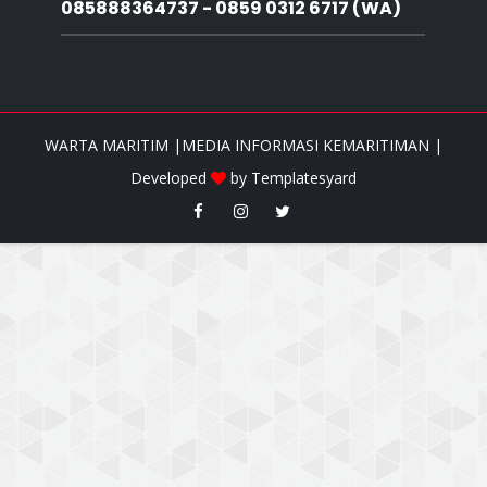
085888364737 - 0859 0312 6717 (WA)
WARTA MARITIM |MEDIA INFORMASI KEMARITIMAN |
Developed
by
Templatesyard