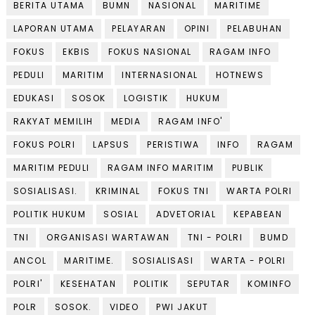
BERITA UTAMA
BUMN
NASIONAL
MARITIME
LAPORAN UTAMA
PELAYARAN
OPINI
PELABUHAN
FOKUS
EKBIS
FOKUS NASIONAL
RAGAM INFO
PEDULI
MARITIM
INTERNASIONAL
HOTNEWS
EDUKASI
SOSOK
LOGISTIK
HUKUM
RAKYAT MEMILIH
MEDIA
RAGAM INFO'
FOKUS POLRI
LAPSUS
PERISTIWA
INFO
RAGAM
MARITIM PEDULI
RAGAM INFO MARITIM
PUBLIK
SOSIALISASI.
KRIMINAL
FOKUS TNI
WARTA POLRI
POLITIK HUKUM
SOSIAL
ADVETORIAL
KEPABEAN
TNI
ORGANISASI WARTAWAN
TNI - POLRI
BUMD
ANCOL
MARITIME.
SOSIALISASI
WARTA - POLRI
POLRI'
KESEHATAN
POLITIK
SEPUTAR
KOMINFO
POLR
SOSOK.
VIDEO
PWI JAKUT