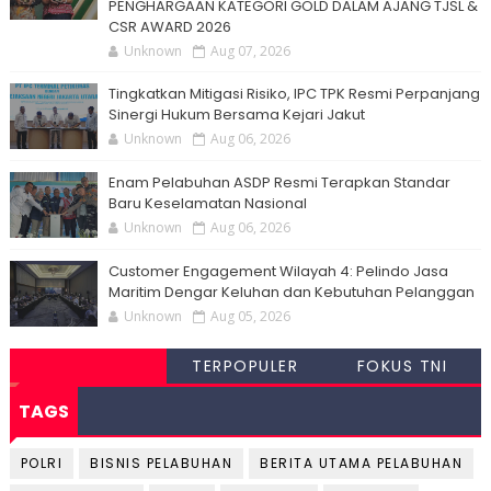
PENGHARGAAN KATEGORI GOLD DALAM AJANG TJSL &
CSR AWARD 2026
Unknown
Aug 07, 2026
Tingkatkan Mitigasi Risiko, IPC TPK Resmi Perpanjang
Sinergi Hukum Bersama Kejari Jakut
Unknown
Aug 06, 2026
Enam Pelabuhan ASDP Resmi Terapkan Standar
Baru Keselamatan Nasional
Unknown
Aug 06, 2026
Customer Engagement Wilayah 4: Pelindo Jasa
Maritim Dengar Keluhan dan Kebutuhan Pelanggan
Unknown
Aug 05, 2026
TERPOPULER
FOKUS TNI
TAGS
POLRI
BISNIS PELABUHAN
BERITA UTAMA PELABUHAN