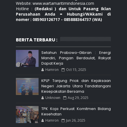
Website: www.wartamaritimindonesia.com
Hotline :
(Redaksi ) dan Untuk Pasang Iklan
Perusahaan Anda = Hubungi/WAkami di
nomer : 085903126717 - 085888364737 (WA)
BERITA TERBARU :
Setahun Prabowo-Gibran : Energi
Mandiri, Pangan Berdaulat, Rakyat
Dapat Kerja
Hamron
Oct 15, 2025
KPLP Tanjung Priok dan Kejaksaan
Negeri Jakarta Utara Tandatangani
Kesepakatan Bersama
Unknown
Aug 29, 2025
TPK Koja Perkuat Komitmen Bidang
Kesehatan
Hamron
Jun 26, 2025