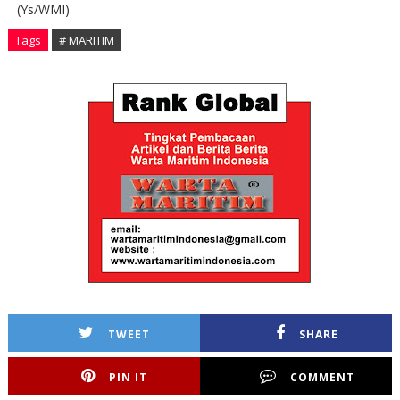
(Ys/WMI)
Tags
# MARITIM
TWEET
SHARE
PIN IT
COMMENT