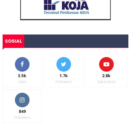
SOSIAL
3.5k
1.7k
2.8k
Likes
Followers
Subscribes
849
Followers