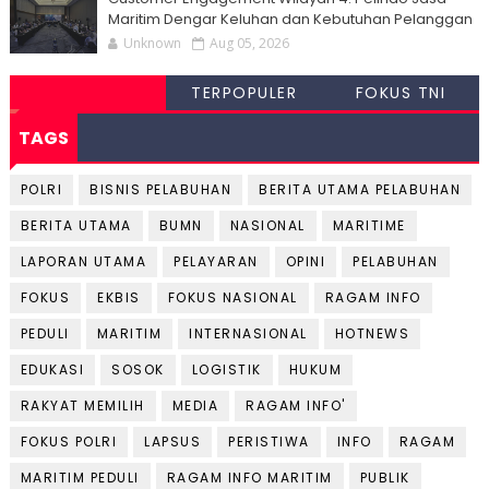
Maritim Dengar Keluhan dan Kebutuhan Pelanggan
Unknown
Aug 05, 2026
TERPOPULER
FOKUS TNI
TAGS
POLRI
BISNIS PELABUHAN
BERITA UTAMA PELABUHAN
BERITA UTAMA
BUMN
NASIONAL
MARITIME
LAPORAN UTAMA
PELAYARAN
OPINI
PELABUHAN
FOKUS
EKBIS
FOKUS NASIONAL
RAGAM INFO
PEDULI
MARITIM
INTERNASIONAL
HOTNEWS
EDUKASI
SOSOK
LOGISTIK
HUKUM
RAKYAT MEMILIH
MEDIA
RAGAM INFO'
FOKUS POLRI
LAPSUS
PERISTIWA
INFO
RAGAM
MARITIM PEDULI
RAGAM INFO MARITIM
PUBLIK