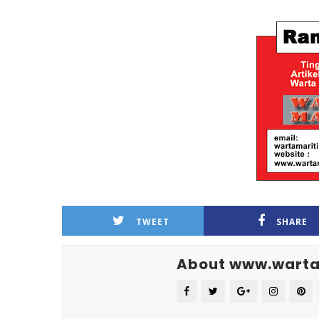
TWEET
SHARE
About www.warta