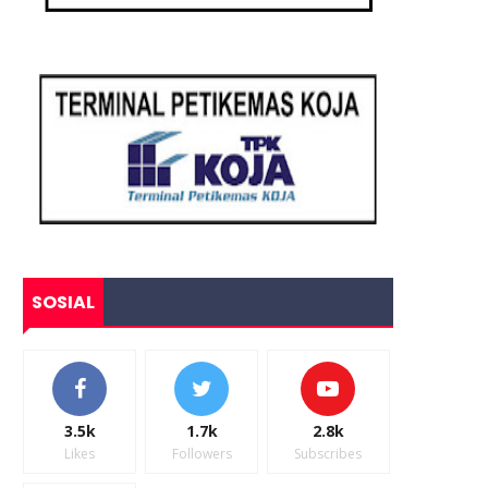
SOSIAL
3.5k
1.7k
2.8k
Likes
Followers
Subscribes