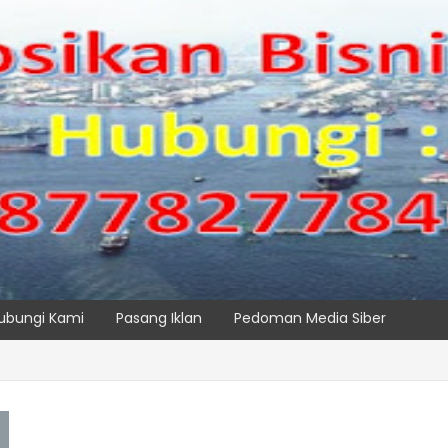
ubungi Kami
Pasang Iklan
Pedoman Media Siber
Operasikan Alat Pemindai Peti Kemas Ekspor
SPTP