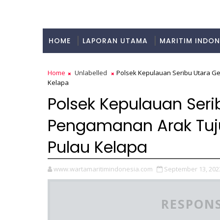
HOME
LAPORAN UTAMA
MARITIM INDON
KULINER
Home
Unlabelled
Polsek Kepulauan Seribu Utara G
Kelapa
Polsek Kepulauan Seri
Pengamanan Arak Tuj
Pulau Kelapa
www.wartamaritimindonesia.com
September 13, 202
RESPONS