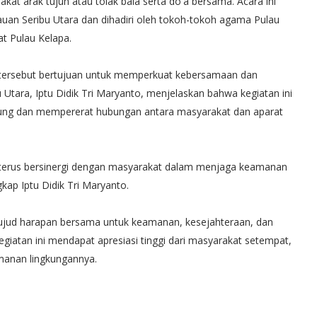
t arak tujuh atau tolak bala serta do'a bersama. Acara ini
uan Seribu Utara dan dihadiri oleh tokoh-tokoh agama Pulau
at Pulau Kelapa.
 tersebut bertujuan untuk memperkuat kebersamaan dan
Utara, Iptu Didik Tri Maryanto, menjelaskan bahwa kegiatan ini
kung dan mempererat hubungan antara masyarakat dan aparat
k terus bersinergi dengan masyarakat dalam menjaga keamanan
kap Iptu Didik Tri Maryanto.
 wujud harapan bersama untuk keamanan, kesejahteraan, dan
giatan ini mendapat apresiasi tinggi dari masyarakat setempat,
manan lingkungannya.