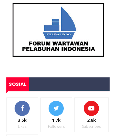
SOSIAL
3.5k
1.7k
2.8k
Likes
Followers
Subscribes