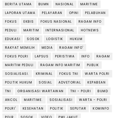
BERITA UTAMA
BUMN
NASIONAL
MARITIME
LAPORAN UTAMA
PELAYARAN
OPINI
PELABUHAN
FOKUS
EKBIS
FOKUS NASIONAL
RAGAM INFO
PEDULI
MARITIM
INTERNASIONAL
HOTNEWS
EDUKASI
SOSOK
LOGISTIK
HUKUM
RAKYAT MEMILIH
MEDIA
RAGAM INFO'
FOKUS POLRI
LAPSUS
PERISTIWA
INFO
RAGAM
MARITIM PEDULI
RAGAM INFO MARITIM
PUBLIK
SOSIALISASI.
KRIMINAL
FOKUS TNI
WARTA POLRI
POLITIK HUKUM
SOSIAL
ADVETORIAL
KEPABEAN
TNI
ORGANISASI WARTAWAN
TNI - POLRI
BUMD
ANCOL
MARITIME.
SOSIALISASI
WARTA - POLRI
POLRI'
KESEHATAN
POLITIK
SEPUTAR
KOMINFO
POLR
SOSOK.
VIDEO
PWI JAKUT