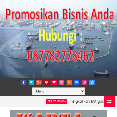
Tingkatkan Mitigasi Risiko, IPC 
BERITA UTAMA
NG PERKUAT KAPASITAS TPK NILAM MELALUI PENAMBAHAN E-RTG R