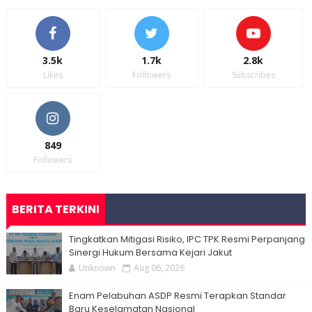
3.5k
1.7k
2.8k
Likes
Followers
Subscribes
849
Followers
BERITA TERKINI
Tingkatkan Mitigasi Risiko, IPC TPK Resmi Perpanjang
Sinergi Hukum Bersama Kejari Jakut
Unknown
Aug 06, 2026
Enam Pelabuhan ASDP Resmi Terapkan Standar
Baru Keselamatan Nasional