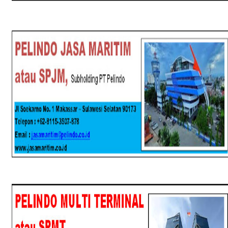
SPJM
SPMT