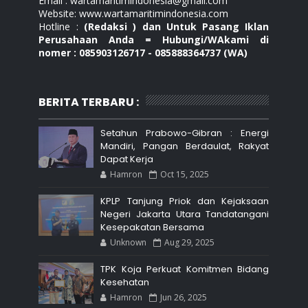
Email : wartamaritimindonesia@gmail.com
Website: www.wartamaritimindonesia.com
Hotline :
(Redaksi ) dan Untuk Pasang Iklan
Perusahaan Anda = Hubungi/WAkami di
nomer : 085903126717 - 085888364737 (WA)
BERITA TERBARU :
Setahun Prabowo-Gibran : Energi
Mandiri, Pangan Berdaulat, Rakyat
Dapat Kerja
Hamron
Oct 15, 2025
KPLP Tanjung Priok dan Kejaksaan
Negeri Jakarta Utara Tandatangani
Kesepakatan Bersama
Unknown
Aug 29, 2025
TPK Koja Perkuat Komitmen Bidang
Kesehatan
Hamron
Jun 26, 2025