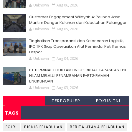
Unknown
Aug 06, 2026
Customer Engagement Wilayah 4: Pelindo Jasa
Maritim Dengar Keluhan dan Kebutuhan Pelanggan
Unknown
Aug 05, 2026
Tingkatkan Transparansi dan Kelancaran Logistik,
IPC TPK Siap Operasikan Alat Pemindai Peti Kemas
Ekspor
Unknown
Aug 04, 2026
PT TERMINAL TELUK LAMONG PERKUAT KAPASITAS TPK
NILAM MELALUI PENAMBAHAN E-RTG RAMAH
LINGKUNGAN
Unknown
Aug 03, 2026
TERPOPULER
FOKUS TNI
TAGS
POLRI
BISNIS PELABUHAN
BERITA UTAMA PELABUHAN