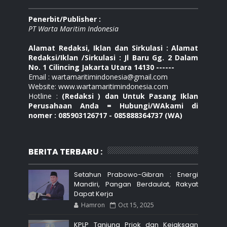
Penerbit/Publisher :
PT Warta Maritim Indonesia
Alamat Redaksi, Iklan dan Sirkulasi : Alamat
Redaksi/Iklan /Sirkulasi : Jl Baru Gg. 2 Dalam
No. 1 Cilincing Jakarta Utara 14130 ------
Email : wartamaritimindonesia@gmail.com
Website: www.wartamaritimindonesia.com
Hotline :
(Redaksi ) dan Untuk Pasang Iklan
Perusahaan Anda = Hubungi/WAkami di
nomer : 085903126717 - 085888364737 (WA)
BERITA TERBARU :
Setahun Prabowo-Gibran : Energi
Mandiri, Pangan Berdaulat, Rakyat
Dapat Kerja
Hamron
Oct 15, 2025
KPLP Tanjung Priok dan Kejaksaan