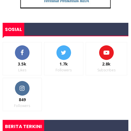
SOSIAL
3.5k
1.7k
2.8k
Likes
Followers
Subscribes
849
Followers
BERITA TERKINI