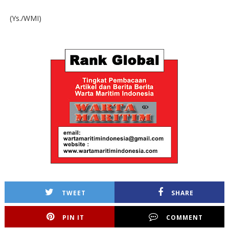
(Ys./WMI)
TWEET
SHARE
PIN IT
COMMENT