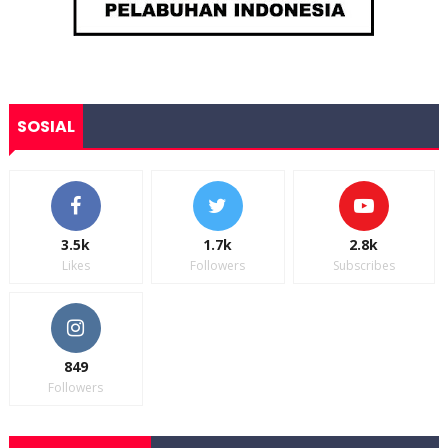
SOSIAL
3.5k
1.7k
2.8k
Likes
Followers
Subscribes
849
Followers