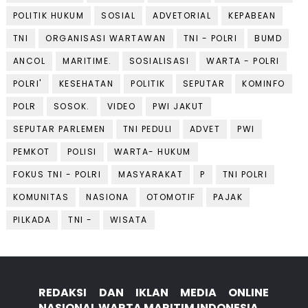
POLITIK HUKUM
SOSIAL
ADVETORIAL
KEPABEAN
TNI
ORGANISASI WARTAWAN
TNI - POLRI
BUMD
ANCOL
MARITIME.
SOSIALISASI
WARTA - POLRI
POLRI'
KESEHATAN
POLITIK
SEPUTAR
KOMINFO
POLR
SOSOK.
VIDEO
PWI JAKUT
SEPUTAR PARLEMEN
TNI PEDULI
ADVET
PWI
PEMKOT
POLISI
WARTA- HUKUM
FOKUS TNI - POLRI
MASYARAKAT
P
TNI POLRI
KOMUNITAS
NASIONA
OTOMOTIF
PAJAK
PILKADA
TNI -
WISATA
REDAKSI DAN IKLAN MEDIA ONLINE
NASIONAL WARTA MARITIM INDONESIA