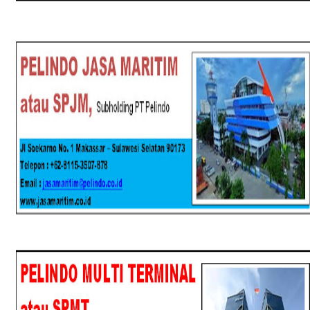
SPJM
SPMT