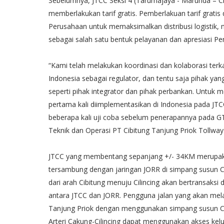
Sebelumnya, JTCC Seksi 4 (Tarumajaya - Marunda – Cil
memberlakukan tarif gratis. Pemberlakuan tarif gratis
Perusahaan untuk memaksimalkan distribusi logistik,
sebagai salah satu bentuk pelayanan dan apresiasi P
“Kami telah melakukan koordinasi dan kolaborasi terk
Indonesia sebagai regulator, dan tentu saja pihak yang
seperti pihak integrator dan pihak perbankan. Untuk
pertama kali diimplementasikan di Indonesia pada J
beberapa kali uji coba sebelum penerapannya pada GT S
Teknik dan Operasi PT Cibitung Tanjung Priok Tollwa
JTCC yang membentang sepanjang +/- 34KM merupakan 
tersambung dengan jaringan JORR di simpang susun C
dari arah Cibitung menuju Cilincing akan bertransaks
antara JTCC dan JORR. Pengguna jalan yang akan mela
Tanjung Priok dengan menggunakan simpang susun Cili
Arteri Cakung-Cilincing dapat menggunakan akses kelu