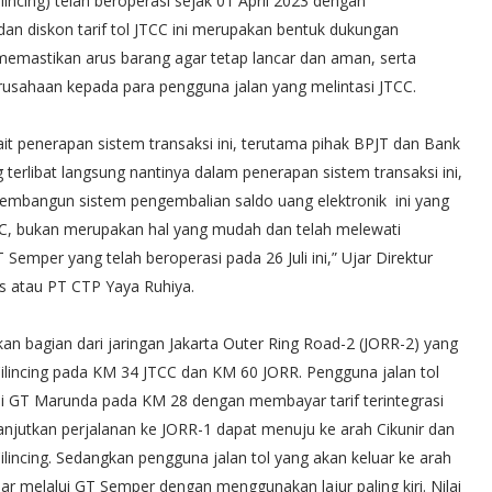
incing) telah beroperasi sejak 01 April 2023 dengan
 dan diskon tarif tol JTCC ini merupakan bentuk dukungan
 memastikan arus barang agar tetap lancar dan aman, serta
erusahaan kepada para pengguna jalan yang melintasi JTCC.
ait penerapan sistem transaksi ini, terutama pihak BPJT dan Bank
 terlibat langsung nantinya dalam penerapan sistem transaksi ini,
 membangun sistem pengembalian saldo uang elektronik ini yang
TCC, bukan merupakan hal yang mudah dan telah melewati
emper yang telah beroperasi pada 26 Juli ini,” Ujar Direktur
ys atau PT CTP Yaya Ruhiya.
bagian dari jaringan Jakarta Outer Ring Road-2 (JORR-2) yang
ilincing pada KM 34 JTCC dan KM 60 JORR. Pengguna jalan tol
i di GT Marunda pada KM 28 dengan membayar tarif terintegrasi
njutkan perjalanan ke JORR-1 dapat menuju ke arah Cikunir dan
ncing. Sedangkan pengguna jalan tol yang akan keluar ke arah
ar melalui GT Semper dengan menggunakan lajur paling kiri. Nilai