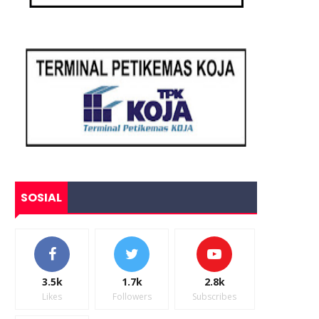
SOSIAL
3.5k
1.7k
2.8k
Likes
Followers
Subscribes