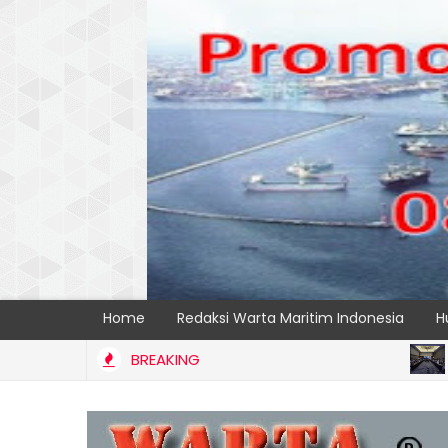
Home
Redaksi Warta Maritim Indonesia
H
BREAKING
BERITA U