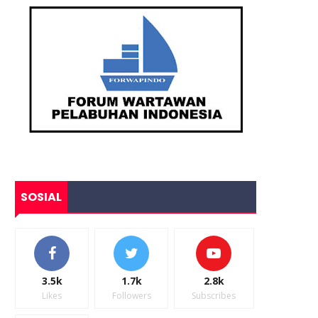
SOSIAL
3.5k
1.7k
2.8k
Likes
Followers
Subscribes