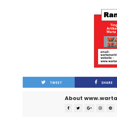
TWEET
SHARE
About www.warta