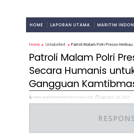
HOME
LAPORAN UTAMA
MARITIM INDON
KULINER
Home
Unlabelled
Patroli Malam Polri Presisi Himb
Patroli Malam Polri P
Secara Humanis untuk 
Gangguan Kamtibma
www.wartamaritimindonesia.com
Agustus 28, 2023
RESPONS