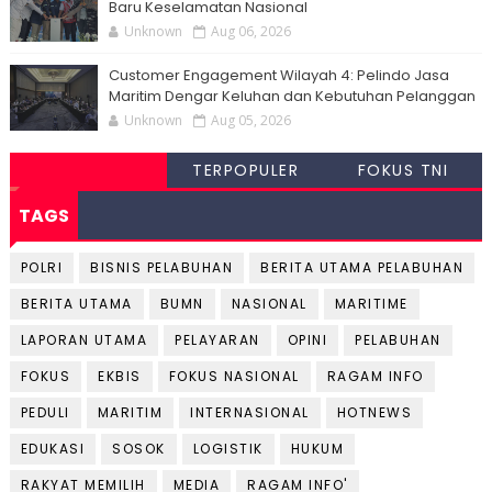
Baru Keselamatan Nasional
Unknown
Aug 06, 2026
Customer Engagement Wilayah 4: Pelindo Jasa
Maritim Dengar Keluhan dan Kebutuhan Pelanggan
Unknown
Aug 05, 2026
TERPOPULER
FOKUS TNI
TAGS
POLRI
BISNIS PELABUHAN
BERITA UTAMA PELABUHAN
BERITA UTAMA
BUMN
NASIONAL
MARITIME
LAPORAN UTAMA
PELAYARAN
OPINI
PELABUHAN
FOKUS
EKBIS
FOKUS NASIONAL
RAGAM INFO
PEDULI
MARITIM
INTERNASIONAL
HOTNEWS
EDUKASI
SOSOK
LOGISTIK
HUKUM
RAKYAT MEMILIH
MEDIA
RAGAM INFO'