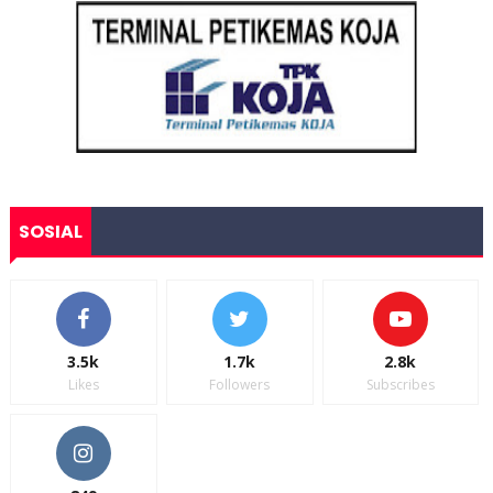
SOSIAL
3.5k
1.7k
2.8k
Likes
Followers
Subscribes