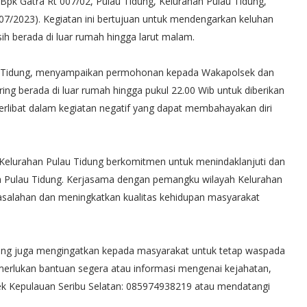
Bpk Gatra Rt 007/02, Pulau Tidung, Kelurahan Pulau Tidung,
7/2023). Kegiatan ini bertujuan untuk mendengarkan keluhan
 berada di luar rumah hingga larut malam.
au Tidung, menyampaikan permohonan kepada Wakapolsek dan
g berada di luar rumah hingga pukul 22.00 Wib untuk diberikan
erlibat dalam kegiatan negatif yang dapat membahayakan diri
Kelurahan Pulau Tidung berkomitmen untuk menindaklanjuti dan
ga Pulau Tidung. Kerjasama dengan pemangku wilayah Kelurahan
salahan dan meningkatkan kualitas kehidupan masyarakat
idung juga mengingatkan kepada masyarakat untuk tetap waspada
emerlukan bantuan segera atau informasi mengenai kejahatan,
ek Kepulauan Seribu Selatan: 085974938219 atau mendatangi