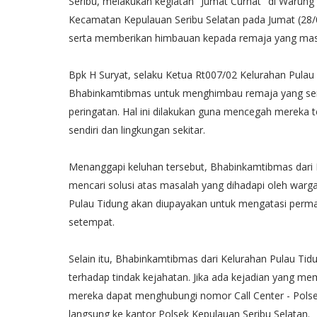
Seribu, melakukan kegiatan "Jumat Curhat" di Warung 
Kecamatan Kepulauan Seribu Selatan pada Jumat (28/0
serta memberikan himbauan kepada remaja yang masih
Bpk H Suryat, selaku Ketua Rt007/02 Kelurahan Pul
Bhabinkamtibmas untuk menghimbau remaja yang serin
peringatan. Hal ini dilakukan guna mencegah mereka t
sendiri dan lingkungan sekitar.
Menanggapi keluhan tersebut, Bhabinkamtibmas dari 
mencari solusi atas masalah yang dihadapi oleh war
Pulau Tidung akan diupayakan untuk mengatasi perma
setempat.
Selain itu, Bhabinkamtibmas dari Kelurahan Pulau T
terhadap tindak kejahatan. Jika ada kejadian yang m
mereka dapat menghubungi nomor Call Center - Pols
langsung ke kantor Polsek Kepulauan Seribu Selatan.