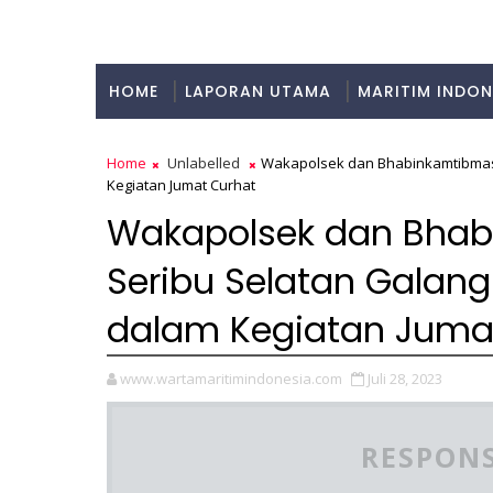
HOME
LAPORAN UTAMA
MARITIM INDON
KULINER
Home
Unlabelled
Wakapolsek dan Bhabinkamtibmas 
Kegiatan Jumat Curhat
Wakapolsek dan Bhab
Seribu Selatan Galang
dalam Kegiatan Juma
www.wartamaritimindonesia.com
Juli 28, 2023
RESPONS