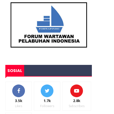
SOSIAL
3.5k
1.7k
2.8k
Likes
Followers
Subscribes