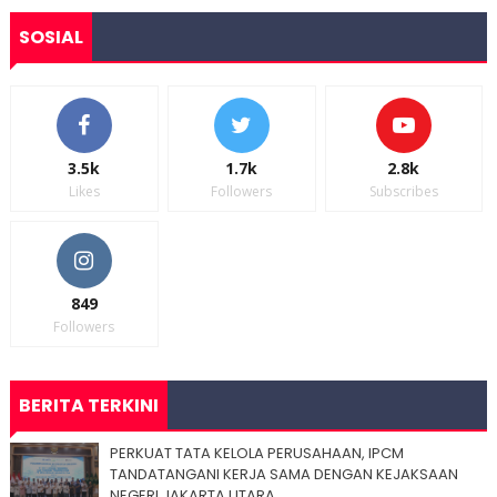
SOSIAL
3.5k
1.7k
2.8k
Likes
Followers
Subscribes
849
Followers
BERITA TERKINI
PERKUAT TATA KELOLA PERUSAHAAN, IPCM
TANDATANGANI KERJA SAMA DENGAN KEJAKSAAN
NEGERI JAKARTA UTARA