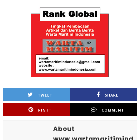
TWEET
SHARE
PIN IT
COMMENT
About
www.wartamaritimind