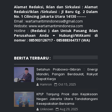
Alamat Redaksi, Iklan dan Sirkulasi : Alamat
Redaksi/Iklan /Sirkulasi : Jl Baru Gg. 2 Dalam
No. 1 Cilincing Jakarta Utara 14130 ------
Email : wartamaritimindonesia@gmail.com
Website: www.wartamaritimindonesia.com
Hotline :
(Redaksi ) dan Untuk Pasang Iklan
Perusahaan Anda = Hubungi/WAkami di
nomer : 085903126717 - 085888364737 (WA)
BERITA TERBARU :
Setahun Prabowo-Gibran : Energi
Mandiri, Pangan Berdaulat, Rakyat
Dapat Kerja
Hamron
Oct 15, 2025
KPLP Tanjung Priok dan Kejaksaan
Negeri Jakarta Utara Tandatangani
Kesepakatan Bersama
Unknown
Aug 29, 2025