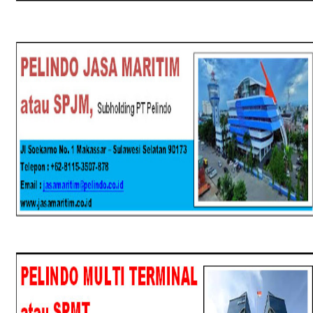
SPJM
SPMT