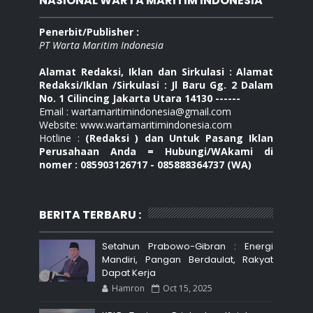
NASIONAL WARTA MARITIM INDONESIA
Penerbit/Publisher :
PT Warta Maritim Indonesia
Alamat Redaksi, Iklan dan Sirkulasi : Alamat
Redaksi/Iklan /Sirkulasi : Jl Baru Gg. 2 Dalam
No. 1 Cilincing Jakarta Utara 14130 ------
Email : wartamaritimindonesia@gmail.com
Website: www.wartamaritimindonesia.com
Hotline :
(Redaksi ) dan Untuk Pasang Iklan
Perusahaan Anda = Hubungi/WAkami di
nomer : 085903126717 - 085888364737 (WA)
BERITA TERBARU :
Setahun Prabowo-Gibran : Energi
Mandiri, Pangan Berdaulat, Rakyat
Dapat Kerja
Hamron
Oct 15, 2025