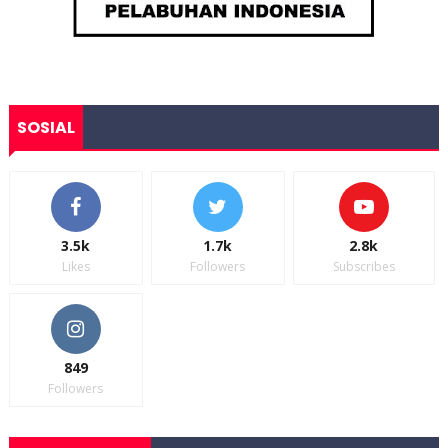
SOSIAL
3.5k
1.7k
2.8k
Likes
Followers
Subscribes
849
Followers