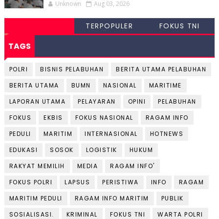
Unknown
Aug 03, 2026
TERPOPULER
FOKUS TNI
TAGS
POLRI
BISNIS PELABUHAN
BERITA UTAMA PELABUHAN
BERITA UTAMA
BUMN
NASIONAL
MARITIME
LAPORAN UTAMA
PELAYARAN
OPINI
PELABUHAN
FOKUS
EKBIS
FOKUS NASIONAL
RAGAM INFO
PEDULI
MARITIM
INTERNASIONAL
HOTNEWS
EDUKASI
SOSOK
LOGISTIK
HUKUM
RAKYAT MEMILIH
MEDIA
RAGAM INFO'
FOKUS POLRI
LAPSUS
PERISTIWA
INFO
RAGAM
MARITIM PEDULI
RAGAM INFO MARITIM
PUBLIK
SOSIALISASI.
KRIMINAL
FOKUS TNI
WARTA POLRI