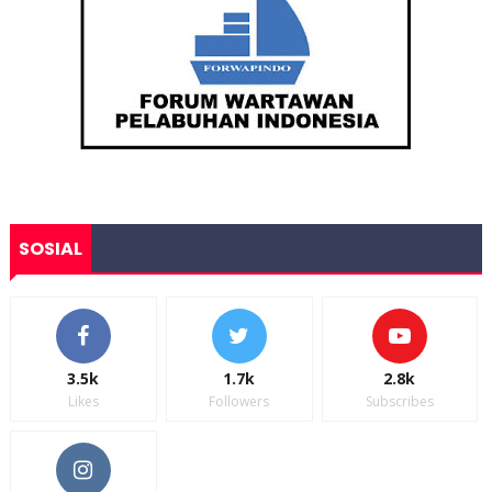
SOSIAL
3.5k
1.7k
2.8k
Likes
Followers
Subscribes