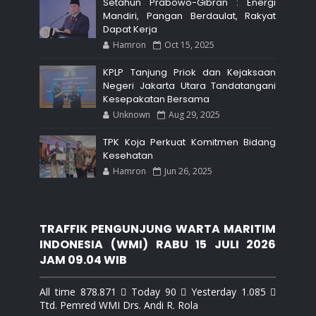
Setahun Prabowo-Gibran : Energi
Mandiri, Pangan Berdaulat, Rakyat
Dapat Kerja
Hamron
Oct 15, 2025
KPLP Tanjung Priok dan Kejaksaan
Negeri Jakarta Utara Tandatangani
Kesepakatan Bersama
Unknown
Aug 29, 2025
TPK Koja Perkuat Komitmen Bidang
Kesehatan
Hamron
Jun 26, 2025
TRAFFIK PENGUNJUNG WARTA MARITIM
INDONESIA (WMI) RABU 15 JULI 2026
JAM 09.04 WIB
All time 878.871  Today 90  Yesterday 1.085 
Ttd. Pemred WMI Drs. Andi R. Rola