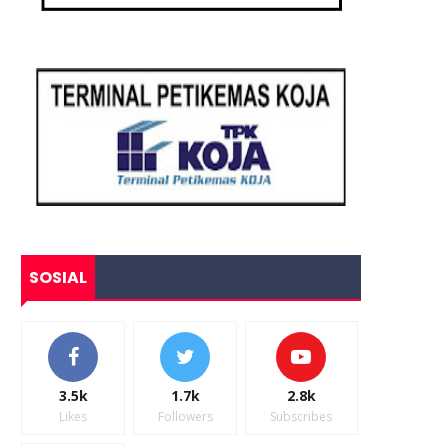
SOSIAL
3.5k
1.7k
2.8k
Likes
Followers
Subscribes