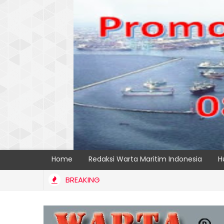
Home
Redaksi Warta Maritim Indonesia
H
BREAKING
ingkatkan Transparansi dan Kelancaran Logistik, IPC TPK Siap O