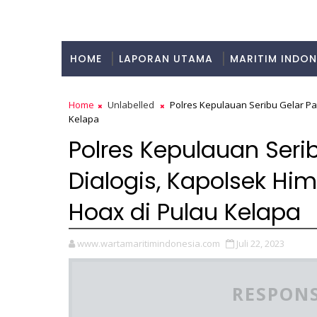
HOME
LAPORAN UTAMA
MARITIM INDON
KULINER
Home
Unlabelled
Polres Kepulauan Seribu Gelar Pa
Kelapa
Polres Kepulauan Seri
Dialogis, Kapolsek 
Hoax di Pulau Kelapa
www.wartamaritimindonesia.com
Juli 22, 2023
RESPONS