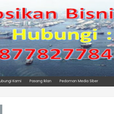
ubungi Kami
Pasang Iklan
Pedoman Media Siber
perasikan Alat Pemindai Peti Kemas Ekspor
SPTP