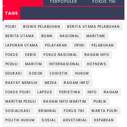
TERPOPULER
FOKUS TNI
TAGS
POLRI
BISNIS PELABUHAN
BERITA UTAMA PELABUHAN
BERITA UTAMA
BUMN
NASIONAL
MARITIME
LAPORAN UTAMA
PELAYARAN
OPINI
PELABUHAN
FOKUS
EKBIS
FOKUS NASIONAL
RAGAM INFO
PEDULI
MARITIM
INTERNASIONAL
HOTNEWS
EDUKASI
SOSOK
LOGISTIK
HUKUM
RAKYAT MEMILIH
MEDIA
RAGAM INFO'
FOKUS POLRI
LAPSUS
PERISTIWA
INFO
RAGAM
MARITIM PEDULI
RAGAM INFO MARITIM
PUBLIK
SOSIALISASI.
KRIMINAL
FOKUS TNI
WARTA POLRI
POLITIK HUKUM
SOSIAL
ADVETORIAL
KEPABEAN