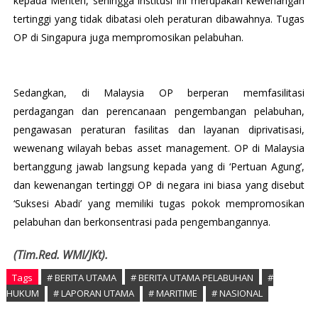
kepada Menteri, sehingga institusi ini merupakan kewenangan
tertinggi yang tidak dibatasi oleh peraturan dibawahnya. Tugas
OP di Singapura juga mempromosikan pelabuhan.
Sedangkan, di Malaysia OP berperan memfasilitasi
perdagangan dan perencanaan pengembangan pelabuhan,
pengawasan peraturan fasilitas dan layanan diprivatisasi,
wewenang wilayah bebas asset management. OP di Malaysia
bertanggung jawab langsung kepada yang di ‘Pertuan Agung’,
dan kewenangan tertinggi OP di negara ini biasa yang disebut
‘Suksesi Abadi’ yang memiliki tugas pokok mempromosikan
pelabuhan dan berkonsentrasi pada pengembangannya.
(Tim.Red. WMI/JKt).
Tags
# BERITA UTAMA
# BERITA UTAMA PELABUHAN
#
HUKUM
# LAPORAN UTAMA
# MARITIME
# NASIONAL