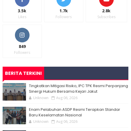
3.5k
1.7k
2.8k
Likes
Followers
Subscribes
849
Followers
BERITA TERKINI
Tingkatkan Mitigasi Risiko, IPC TPK Resmi Perpanjang
Sinergi Hukum Bersama Kejari Jakut
Unknown
Aug 06, 2026
Enam Pelabuhan ASDP Resmi Terapkan Standar
Baru Keselamatan Nasional
Unknown
Aug 06, 2026