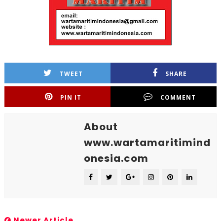
TWEET
SHARE
PIN IT
COMMENT
About
www.wartamaritimind
onesia.com
Newer Article