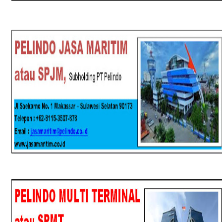
SPJM
SPMT