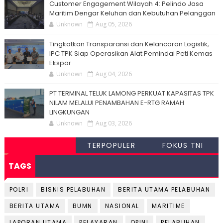
Customer Engagement Wilayah 4: Pelindo Jasa
Maritim Dengar Keluhan dan Kebutuhan Pelanggan
Unknown
Aug 05, 2026
Tingkatkan Transparansi dan Kelancaran Logistik,
IPC TPK Siap Operasikan Alat Pemindai Peti Kemas
Ekspor
Unknown
Aug 04, 2026
PT TERMINAL TELUK LAMONG PERKUAT KAPASITAS TPK
NILAM MELALUI PENAMBAHAN E-RTG RAMAH
LINGKUNGAN
Unknown
Aug 03, 2026
TERPOPULER
FOKUS TNI
TAGS
POLRI
BISNIS PELABUHAN
BERITA UTAMA PELABUHAN
BERITA UTAMA
BUMN
NASIONAL
MARITIME
LAPORAN UTAMA
PELAYARAN
OPINI
PELABUHAN