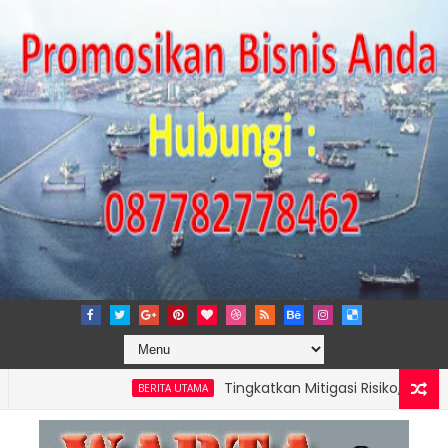
Tingkatkan Mitigasi Risiko, IPC TPK Res
BERITA UTAMA
KUAT KAPASITAS TPK NILAM MELALUI PENAMBAHAN E-RTG RAMAH L