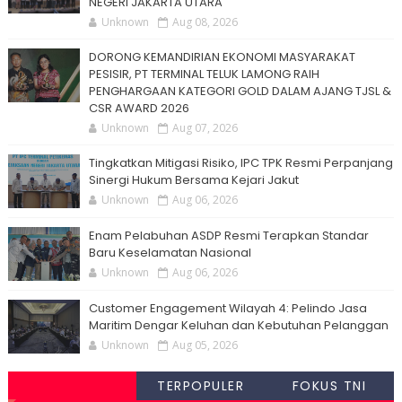
NEGERI JAKARTA UTARA
Unknown
Aug 08, 2026
DORONG KEMANDIRIAN EKONOMI MASYARAKAT
PESISIR, PT TERMINAL TELUK LAMONG RAIH
PENGHARGAAN KATEGORI GOLD DALAM AJANG TJSL &
CSR AWARD 2026
Unknown
Aug 07, 2026
Tingkatkan Mitigasi Risiko, IPC TPK Resmi Perpanjang
Sinergi Hukum Bersama Kejari Jakut
Unknown
Aug 06, 2026
Enam Pelabuhan ASDP Resmi Terapkan Standar
Baru Keselamatan Nasional
Unknown
Aug 06, 2026
Customer Engagement Wilayah 4: Pelindo Jasa
Maritim Dengar Keluhan dan Kebutuhan Pelanggan
Unknown
Aug 05, 2026
TERPOPULER
FOKUS TNI