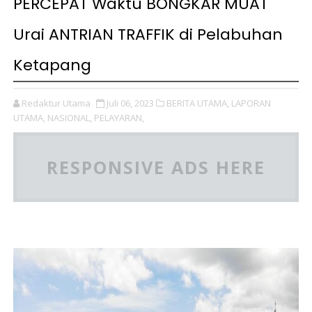
PERCEPAT Waktu BONGKAR MUAT
Urai ANTRIAN TRAFFIK di Pelabuhan
Ketapang
Redaktur Utama
Juli 06, 2023
BERITA UTAMA,
LAPORAN
UTAMA,
NASIONAL,
PELAYARAN,
RESPONSIVE ADS HERE