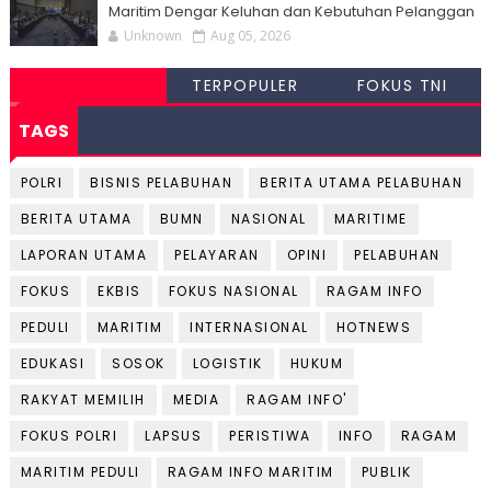
Maritim Dengar Keluhan dan Kebutuhan Pelanggan
Unknown
Aug 05, 2026
TERPOPULER
FOKUS TNI
TAGS
POLRI
BISNIS PELABUHAN
BERITA UTAMA PELABUHAN
BERITA UTAMA
BUMN
NASIONAL
MARITIME
LAPORAN UTAMA
PELAYARAN
OPINI
PELABUHAN
FOKUS
EKBIS
FOKUS NASIONAL
RAGAM INFO
PEDULI
MARITIM
INTERNASIONAL
HOTNEWS
EDUKASI
SOSOK
LOGISTIK
HUKUM
RAKYAT MEMILIH
MEDIA
RAGAM INFO'
FOKUS POLRI
LAPSUS
PERISTIWA
INFO
RAGAM
MARITIM PEDULI
RAGAM INFO MARITIM
PUBLIK