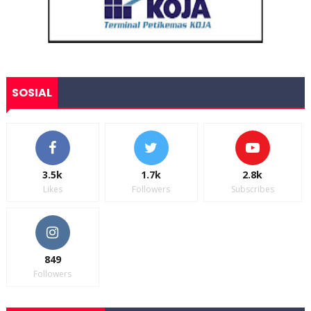
SOSIAL
3.5k
1.7k
2.8k
Likes
Followers
Subscribes
849
Followers