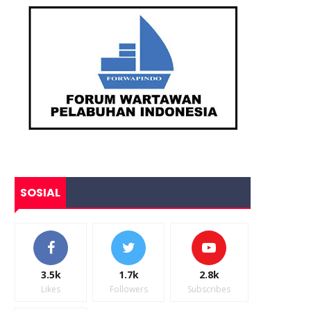
SOSIAL
3.5k
1.7k
2.8k
Likes
Followers
Subscribes