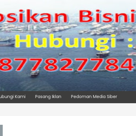
ubungi Kami
Pasang Iklan
Pedoman Media Siber
usiness Fundamental Session) Batch 2
SPTP