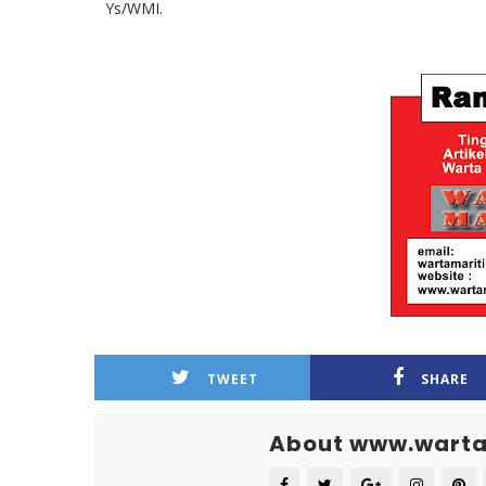
Ys/WMI.
TWEET
SHARE
About www.warta