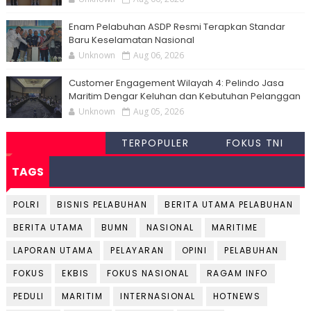
Enam Pelabuhan ASDP Resmi Terapkan Standar
Baru Keselamatan Nasional
Unknown
Aug 06, 2026
Customer Engagement Wilayah 4: Pelindo Jasa
Maritim Dengar Keluhan dan Kebutuhan Pelanggan
Unknown
Aug 05, 2026
TERPOPULER
FOKUS TNI
TAGS
POLRI
BISNIS PELABUHAN
BERITA UTAMA PELABUHAN
BERITA UTAMA
BUMN
NASIONAL
MARITIME
LAPORAN UTAMA
PELAYARAN
OPINI
PELABUHAN
FOKUS
EKBIS
FOKUS NASIONAL
RAGAM INFO
PEDULI
MARITIM
INTERNASIONAL
HOTNEWS