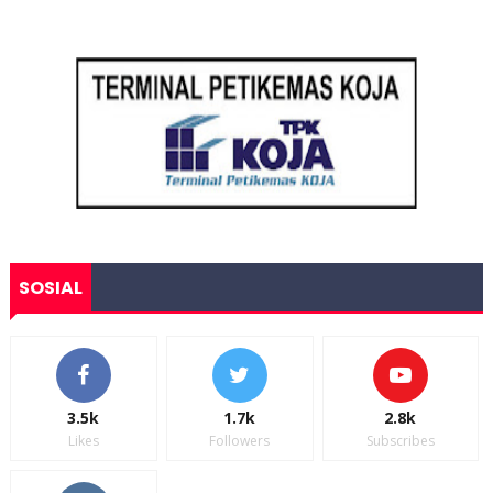
SOSIAL
3.5k
1.7k
2.8k
Likes
Followers
Subscribes