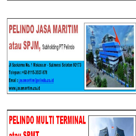
SPJM
SPMT