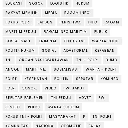
EDUKASI
SOSOK
LOGISTIK
HUKUM
RAKYAT MEMILIH
MEDIA
RAGAM INFO'
FOKUS POLRI
LAPSUS
PERISTIWA
INFO
RAGAM
MARITIM PEDULI
RAGAM INFO MARITIM
PUBLIK
SOSIALISASI.
KRIMINAL
FOKUS TNI
WARTA POLRI
POLITIK HUKUM
SOSIAL
ADVETORIAL
KEPABEAN
TNI
ORGANISASI WARTAWAN
TNI - POLRI
BUMD
ANCOL
MARITIME.
SOSIALISASI
WARTA - POLRI
POLRI'
KESEHATAN
POLITIK
SEPUTAR
KOMINFO
POLR
SOSOK.
VIDEO
PWI JAKUT
SEPUTAR PARLEMEN
TNI PEDULI
ADVET
PWI
PEMKOT
POLISI
WARTA- HUKUM
FOKUS TNI - POLRI
MASYARAKAT
P
TNI POLRI
KOMUNITAS
NASIONA
OTOMOTIF
PAJAK