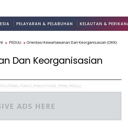
ESIA
PELAYARAN & PELABUHAN
KELAUTAN & PERIKAN
NI
PEDULI
Orientasi Kewartawanan Dan Keorganisasian (OKK)
an Dan Keorganisasian
ITA UTAMA,
FOKUS,
FOKUS POLRI,
OPINI,
PEDULI,
IVE ADS HERE