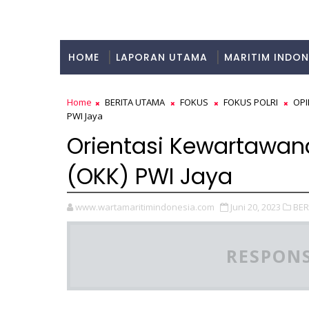
HOME
LAPORAN UTAMA
MARITIM INDON
KULINER
Home
BERITA UTAMA
FOKUS
FOKUS POLRI
OPI
PWI Jaya
Orientasi Kewartawan
(OKK) PWI Jaya
www.wartamaritimindonesia.com
Juni 20, 2023
BER
RESPONS