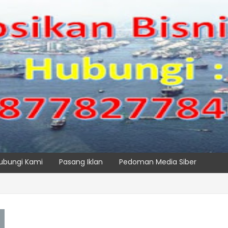
ubungi Kami
Pasang Iklan
Pedoman Media Siber
 Maritim Dengar Keluhan dan Kebutuhan Pelanggan
SPTP