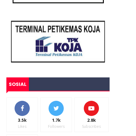
SOSIAL
3.5k
1.7k
2.8k
Likes
Followers
Subscribes