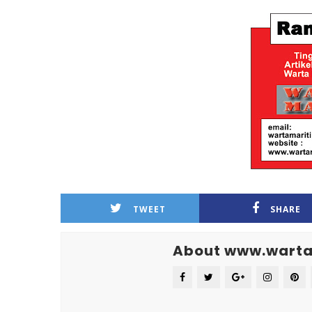
TWEET
SHARE
About www.warta