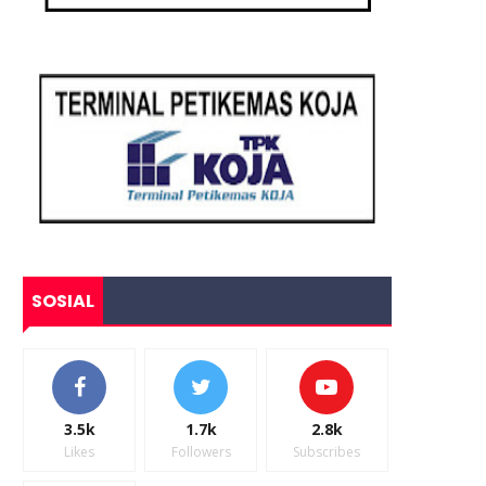
SOSIAL
3.5k
1.7k
2.8k
Likes
Followers
Subscribes