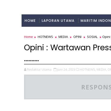
HOME
LAPORAN UTAMA
MARITIM INDON
KULINER
Home
HOTNEWS
MEDIA
OPINI
SOSIAL
Opini
Opini : Wartawan Pres
……….
Redaktur Utama
Juni 24, 2023
HOTNEWS,
MEDIA,
OP
RESPONS