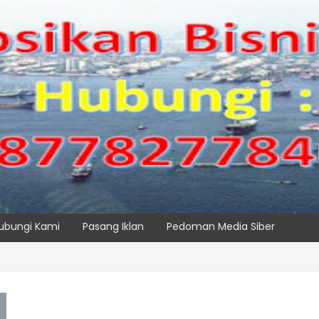
ubungi Kami
Pasang Iklan
Pedoman Media Siber
IPC TPK Siap Operasikan Alat Pemindai Peti Kemas Ekspor
SPTP