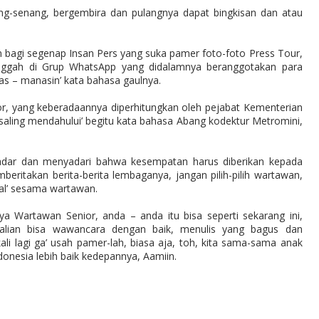
ang-senang, bergembira dan pulangnya dapat bingkisan dan atau
un bagi segenap Insan Pers yang suka pamer foto-foto
Press Tour,
unggah di Grup WhatsApp yang didalamnya beranggotakan para
nas – manasin’ kata bahasa gaulnya.
or, yang keberadaannya diperhitungkan oleh pejabat Kementerian
saling mendahului’ begitu kata bahasa Abang kodektur Metromini,
 sadar dan menyadari bahwa kesempatan harus diberikan kepada
ritakan berita-berita lembaganya, jangan pilih-pilih wartawan,
al’ sesama wartawan.
a Wartawan Senior, anda – anda itu bisa seperti sekarang ini,
lian bisa wawancara dengan baik, menulis yang bagus dan
li lagi ga’ usah pamer-lah, biasa aja, toh, kita sama-sama anak
donesia lebih baik kedepannya, Aamiin.