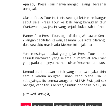
Apalagi, Press Tour hanya menjadi 'ajang', bersen
uang saku.
Ulasan Press Tour ini, tentu sebagai kritik membang
sebut saja Press Tour ke Bali, yang kemudian di
Wartawan juga, jika ini yang terjadi, bukankah ini ‘ma
Pamer foto Press Tour, agar dibilang Wartawan Seni
? Jangan begitulah Kawan, sesama ‘Bus Kota dilarang 
dulu sewaktu masih ada Metromini di Jakarta..
Yah, mestinya pejabat yang gelar Press Tour itu,
seluruh wartawan yang selama ini memuat atau membe
yang pada ujungnya memunculkan ‘kecemburuan sosi
Kemudian, ini pesan untuk yang merasa ngaku diriny
semua karena anugrah Tuhan Yang Maha Esa. Ka
sebagainya, itu semua anugerah ALLAH Swt, jadi seka
bangsa, yang terus berkarya untuk Indonesia Maju, In
(Tim Red. WMI/Jkt).
Tags
# HOTNEWS
# MEDIA
# OPINI
# SOSIAL