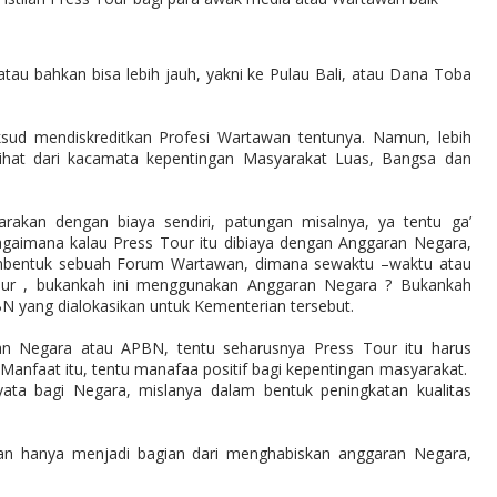
t atau bahkan bisa lebih jauh, yakni ke Pulau Bali, atau Dana Toba
ksud mendiskreditkan Profesi Wartawan tentunya. Namun, lebih
ilihat dari kacamata kepentingan Masyarakat Luas, Bangsa dan
arakan dengan biaya sendiri, patungan misalnya, ya tentu ga’
 bagaimana kalau Press Tour itu dibiaya dengan Anggaran Negara,
mbentuk sebuah Forum Wartawan, dimana sewaktu –waktu atau
ur , bukankah ini menggunakan Anggaran Negara ? Bukankah
N yang dialokasikan untuk Kementerian tersebut.
n Negara atau APBN, tentu seharusnya Press Tour itu harus
anfaat itu, tentu manafaa positif bagi kepentingan masyarakat.
yata bagi Negara, mislanya dalam bentuk peningkatan kualitas
alian hanya menjadi bagian dari menghabiskan anggaran Negara,