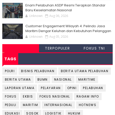
Enam Pelabuhan ASDP Resmi Terapkan Standar
Baru Keselamatan Nasional
Unknown
Aug 06, 2026
Customer Engagement Wilayah 4: Pelindo Jasa
Maritim Dengar Keluhan dan Kebutuhan Pelanggan
Unknown
Aug 05, 2026
TERPOPULER
FOKUS TNI
TAGS
POLRI
BISNIS PELABUHAN
BERITA UTAMA PELABUHAN
BERITA UTAMA
BUMN
NASIONAL
MARITIME
LAPORAN UTAMA
PELAYARAN
OPINI
PELABUHAN
FOKUS
EKBIS
FOKUS NASIONAL
RAGAM INFO
PEDULI
MARITIM
INTERNASIONAL
HOTNEWS
EDUKASI
SOSOK
LOGISTIK
HUKUM