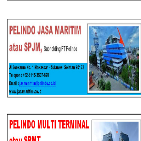
SPJM
SPMT