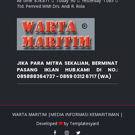
All time 878.871  Today 90  Yesterday 1.085 
Ttd. Pemred WMI Drs. Andi R. Rola
JIKA PARA MITRA SEKALIAN, BERMINAT
PASANG IKLAN HUB.KAMI DI NO.:
085888364737 - 0859 0312 6717 (WA)
WARTA MARITIM |MEDIA INFORMASI KEMARITIMAN |
Developed
by
Templatesyard