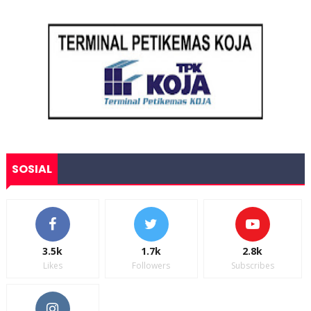
SOSIAL
3.5k
1.7k
2.8k
Likes
Followers
Subscribes