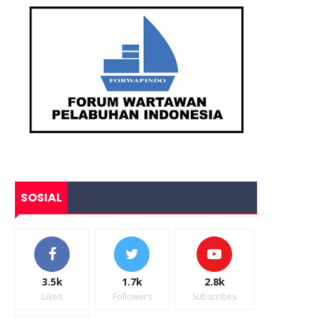
SOSIAL
3.5k
1.7k
2.8k
Likes
Followers
Subscribes