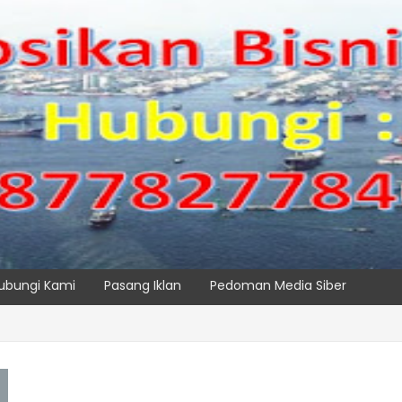
ubungi Kami
Pasang Iklan
Pedoman Media Siber
S TPK NILAM MELALUI PENAMBAHAN E-RTG RAMAH LINGKUNGAN
SPTP