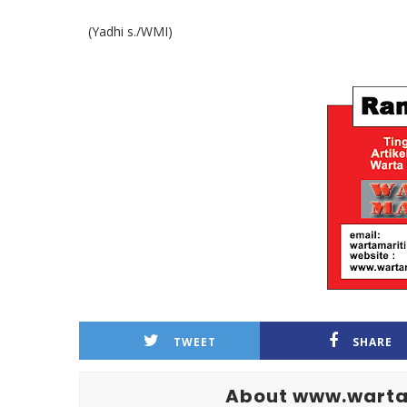
(Yadhi s./WMI)
TWEET
SHARE
About www.warta