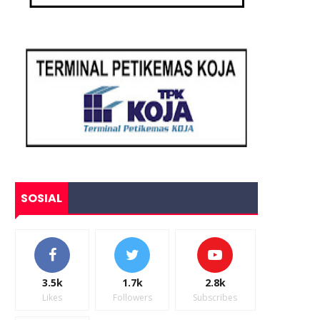
SOSIAL
3.5k
1.7k
2.8k
Likes
Followers
Subscribes