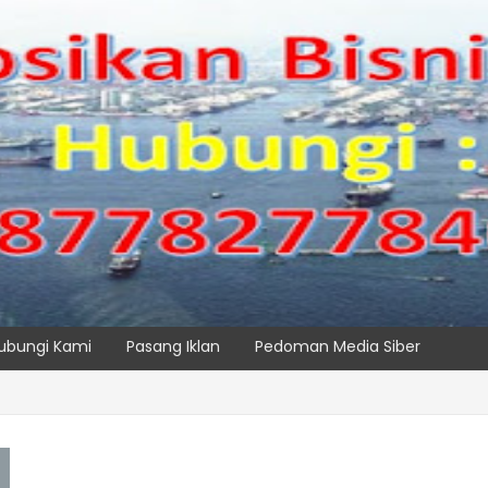
ubungi Kami
Pasang Iklan
Pedoman Media Siber
 TPK NILAM MELALUI PENAMBAHAN E-RTG RAMAH LINGKUNGAN
SPTP