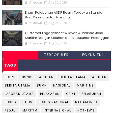
Unknown
Aug 06, 2026
Enam Pelabuhan ASDP Resmi Terapkan Standar
Baru Keselamatan Nasional
Unknown
Aug 06, 2026
Customer Engagement Wilayah 4: Pelindo Jasa
Maritim Dengar Keluhan dan Kebutuhan Pelanggan
Unknown
Aug 05, 2026
TERPOPULER
FOKUS TNI
TAGS
POLRI
BISNIS PELABUHAN
BERITA UTAMA PELABUHAN
BERITA UTAMA
BUMN
NASIONAL
MARITIME
LAPORAN UTAMA
PELAYARAN
OPINI
PELABUHAN
FOKUS
EKBIS
FOKUS NASIONAL
RAGAM INFO
PEDULI
MARITIM
INTERNASIONAL
HOTNEWS