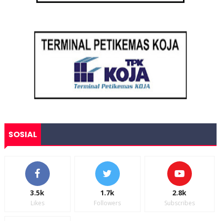
SOSIAL
3.5k
1.7k
2.8k
Likes
Followers
Subscribes