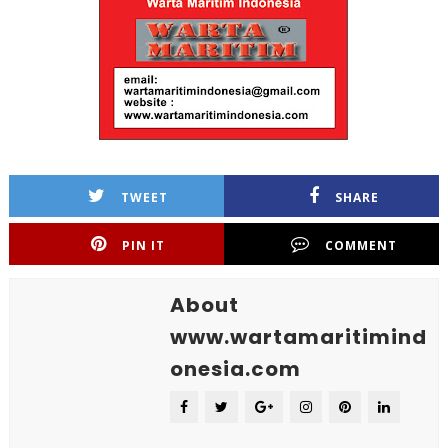
TWEET
SHARE
PIN IT
COMMENT
About
www.wartamaritimind
onesia.com