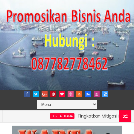
Tingkatkan Mitigasi Risiko, IPC TP
BERITA UTAMA
G PERKUAT KAPASITAS TPK NILAM MELALUI PENAMBAHAN E-RTG RAM