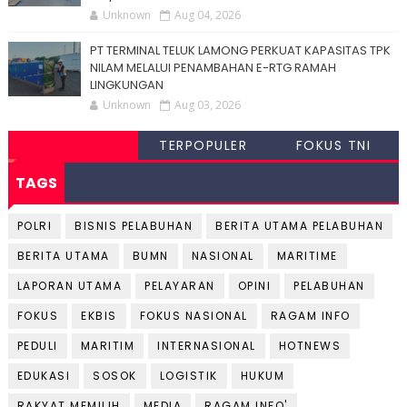
Unknown
Aug 04, 2026
PT TERMINAL TELUK LAMONG PERKUAT KAPASITAS TPK
NILAM MELALUI PENAMBAHAN E-RTG RAMAH
LINGKUNGAN
Unknown
Aug 03, 2026
TERPOPULER
FOKUS TNI
TAGS
POLRI
BISNIS PELABUHAN
BERITA UTAMA PELABUHAN
BERITA UTAMA
BUMN
NASIONAL
MARITIME
LAPORAN UTAMA
PELAYARAN
OPINI
PELABUHAN
FOKUS
EKBIS
FOKUS NASIONAL
RAGAM INFO
PEDULI
MARITIM
INTERNASIONAL
HOTNEWS
EDUKASI
SOSOK
LOGISTIK
HUKUM
RAKYAT MEMILIH
MEDIA
RAGAM INFO'