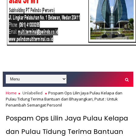
Home
Unlabelled
Pospam Ops Lilin Jaya Pulau Kelapa dan
Pulau Tidung Terima Bantuan dari Bhayangkari, Putut : Untuk
Penambah Semangat Personil
Pospam Ops Lilin Jaya Pulau Kelapa
dan Pulau Tidung Terima Bantuan