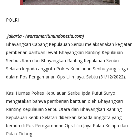
POLRI
Jakarta - (wartamaritimindonesia.com)
Bhayangkari Cabang Kepulauan Seribu melaksanakan kegiatan
pemberian bantuan lewat Bhayangkari Ranting Kepulauan
Seribu Utara dan Bhayangkari Ranting Kepulauan Seribu
Selatan kepada anggota Polres Kepulauan Seribu yang siaga
dalam Pos Pengamanan Ops Lilin Jaya, Sabtu (31/12/2022).
Kasi Humas Polres Kepulauan Seribu Ipda Putut Suryo
mengatakan bahwa pemberian bantuan oleh Bhayangkari
Ranting Kepulauan Seribu Utara dan Bhayangkari Ranting
Kepulauan Seribu Selatan diberikan kepada anggota yang
berada di Pos Pemgamanan Ops Lilin Jaya Pulau Kelapa dan
Pulau Tidung.