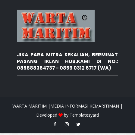
JIKA PARA MITRA SEKALIAN, BERMINAT
PASANG IKLAN HUB.KAMI DI NO.:
085888364737 - 0859 0312 6717 (WA)
WARTA MARITIM |MEDIA INFORMASI KEMARITIMAN |
Developed
by
Templatesyard