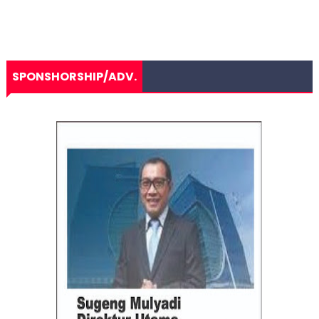
SPONSHORSHIP/ADV.