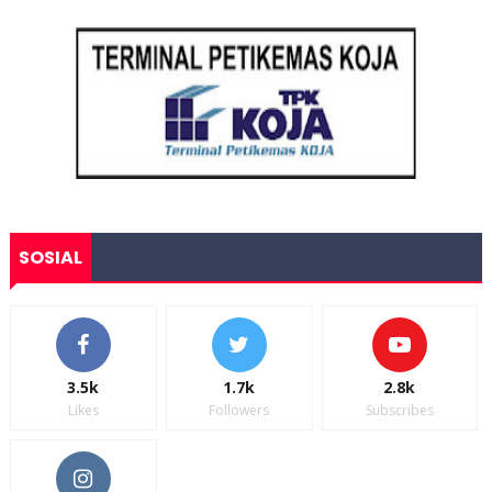
SOSIAL
3.5k
1.7k
2.8k
Likes
Followers
Subscribes