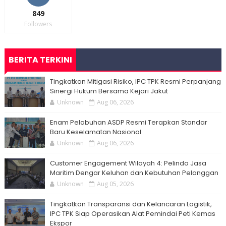
849
Followers
BERITA TERKINI
Tingkatkan Mitigasi Risiko, IPC TPK Resmi Perpanjang
Sinergi Hukum Bersama Kejari Jakut
Unknown
Aug 06, 2026
Enam Pelabuhan ASDP Resmi Terapkan Standar
Baru Keselamatan Nasional
Unknown
Aug 06, 2026
Customer Engagement Wilayah 4: Pelindo Jasa
Maritim Dengar Keluhan dan Kebutuhan Pelanggan
Unknown
Aug 05, 2026
Tingkatkan Transparansi dan Kelancaran Logistik,
IPC TPK Siap Operasikan Alat Pemindai Peti Kemas
Ekspor