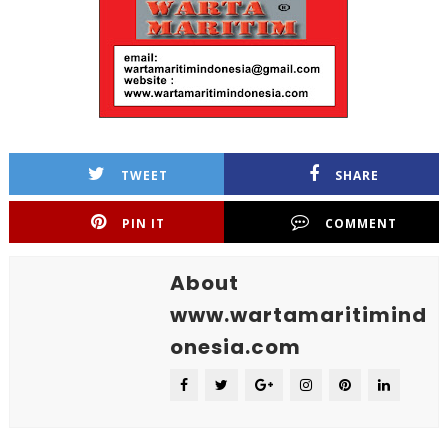
TWEET
SHARE
PIN IT
COMMENT
About
www.wartamaritimind
onesia.com