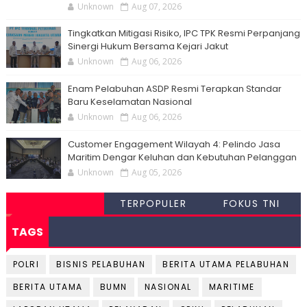
Unknown
Aug 07, 2026
Tingkatkan Mitigasi Risiko, IPC TPK Resmi Perpanjang
Sinergi Hukum Bersama Kejari Jakut
Unknown
Aug 06, 2026
Enam Pelabuhan ASDP Resmi Terapkan Standar
Baru Keselamatan Nasional
Unknown
Aug 06, 2026
Customer Engagement Wilayah 4: Pelindo Jasa
Maritim Dengar Keluhan dan Kebutuhan Pelanggan
Unknown
Aug 05, 2026
TERPOPULER
FOKUS TNI
TAGS
POLRI
BISNIS PELABUHAN
BERITA UTAMA PELABUHAN
BERITA UTAMA
BUMN
NASIONAL
MARITIME