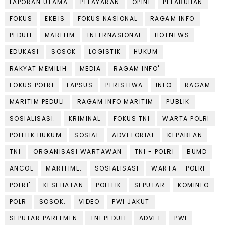
LAPORAN UTAMA
PELAYARAN
OPINI
PELABUHAN
FOKUS
EKBIS
FOKUS NASIONAL
RAGAM INFO
PEDULI
MARITIM
INTERNASIONAL
HOTNEWS
EDUKASI
SOSOK
LOGISTIK
HUKUM
RAKYAT MEMILIH
MEDIA
RAGAM INFO'
FOKUS POLRI
LAPSUS
PERISTIWA
INFO
RAGAM
MARITIM PEDULI
RAGAM INFO MARITIM
PUBLIK
SOSIALISASI.
KRIMINAL
FOKUS TNI
WARTA POLRI
POLITIK HUKUM
SOSIAL
ADVETORIAL
KEPABEAN
TNI
ORGANISASI WARTAWAN
TNI - POLRI
BUMD
ANCOL
MARITIME.
SOSIALISASI
WARTA - POLRI
POLRI'
KESEHATAN
POLITIK
SEPUTAR
KOMINFO
POLR
SOSOK.
VIDEO
PWI JAKUT
SEPUTAR PARLEMEN
TNI PEDULI
ADVET
PWI