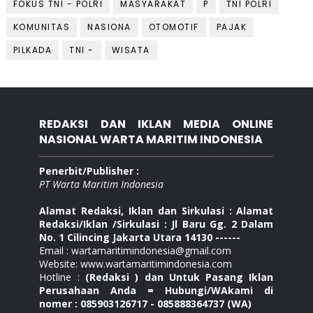
FOKUS TNI - POLRI
MASYARAKAT
P
TNI POLRI
KOMUNITAS
NASIONA
OTOMOTIF
PAJAK
PILKADA
TNI -
WISATA
REDAKSI DAN IKLAN MEDIA ONLINE
NASIONAL WARTA MARITIM INDONESIA
Penerbit/Publisher :
PT Warta Maritim Indonesia
Alamat Redaksi, Iklan dan Sirkulasi : Alamat
Redaksi/Iklan /Sirkulasi : Jl Baru Gg. 2 Dalam
No. 1 Cilincing Jakarta Utara 14130 ------
Email : wartamaritimindonesia@gmail.com
Website: www.wartamaritimindonesia.com
Hotline :
(Redaksi ) dan Untuk Pasang Iklan
Perusahaan Anda = Hubungi/WAkami di
nomer : 085903126717 - 085888364737 (WA)