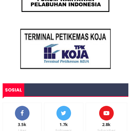
SOSIAL
3.5k
1.7k
2.8k
Likes
Followers
Subscribes