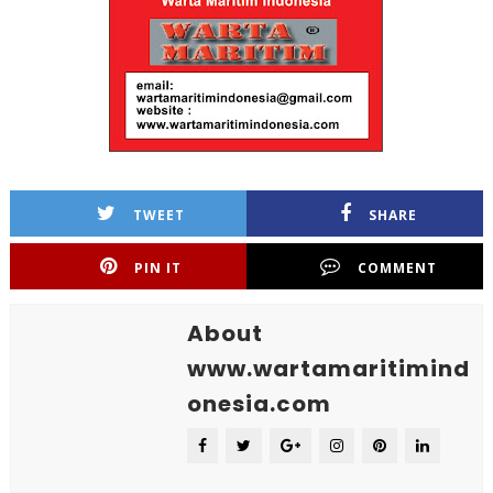
TWEET
SHARE
PIN IT
COMMENT
About
www.wartamaritimind
onesia.com