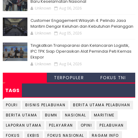
Baru Keselamatan Nasional
Unknown
Aug 06, 2026
Customer Engagement Wilayah 4: Pelindo Jasa
Maritim Dengar Keluhan dan Kebutuhan Pelanggan
Unknown
Aug 05, 2026
Tingkatkan Transparansi dan Kelancaran Logistik,
IPC TPK Siap Operasikan Alat Pemindai Peti Kemas
Ekspor
Unknown
Aug 04, 2026
TERPOPULER
FOKUS TNI
TAGS
POLRI
BISNIS PELABUHAN
BERITA UTAMA PELABUHAN
BERITA UTAMA
BUMN
NASIONAL
MARITIME
LAPORAN UTAMA
PELAYARAN
OPINI
PELABUHAN
FOKUS
EKBIS
FOKUS NASIONAL
RAGAM INFO