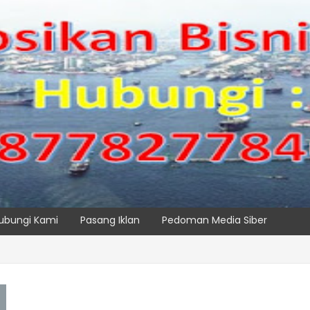
ubungi Kami
Pasang Iklan
Pedoman Media Siber
 Maritim Dengar Keluhan dan Kebutuhan Pelanggan
SPTP