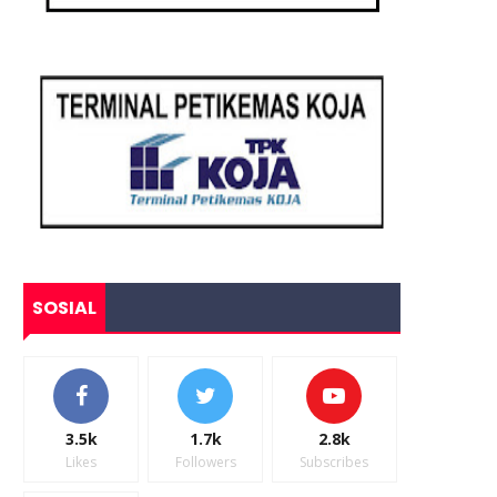
SOSIAL
3.5k
1.7k
2.8k
Likes
Followers
Subscribes