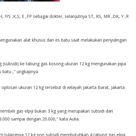
 IYS ,K,S, E ,FP sebagai dokter, selanjutnya ST, RS, MR ,DK, Y ,R
mengunakan alat khusus dan es batu saat melakukan penyulingan
kg (subsidi) ke tabung gas kosong ukuran 12 kg mengunakan pipa
s batu ," ungkapnya.
 oplosan ukuran 12 kg tersebut di wilayah Jakarta Barat, Jakarta
embeli gas elpiji bukan 3 kg yang merupakan subsidi dari
000 sampai dengan 20.000," kata Aulia.
am tulangnya 12 kg non subsidi membutuhkan 4 tabung gas elpiji