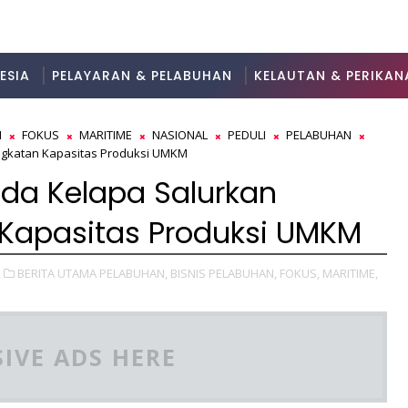
ESIA
PELAYARAN & PELABUHAN
KELAUTAN & PERIKAN
N
FOKUS
MARITIME
NASIONAL
PEDULI
PELABUHAN
ingkatan Kapasitas Produksi UMKM
nda Kelapa Salurkan
Kapasitas Produksi UMKM
2
BERITA UTAMA PELABUHAN,
BISNIS PELABUHAN,
FOKUS,
MARITIME,
IVE ADS HERE