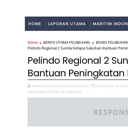
HOME
LAPORAN UTAMA
MARITIM INDON
KULINER
Home
BERITA UTAMA PELABUHAN
BISNIS PELABUHA
Pelindo Regional 2 Sunda Kelapa Salurkan Bantuan Pen
Pelindo Regional 2 Su
Bantuan Peningkatan 
www.wartamaritimindonesia.com
Desember 16, 202
NASIONAL,
PEDULI,
PELABUHAN,
RESPONS