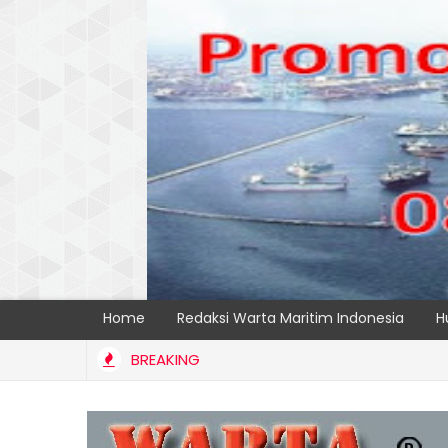
Home
Redaksi Warta Maritim Indonesia
H
BREAKING
er Engagement Wilayah 4: Pelindo Jasa Maritim Dengar Keluh