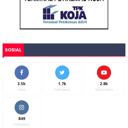
SOSIAL
3.5k
1.7k
2.8k
Likes
Followers
Subscribes
849
Followers