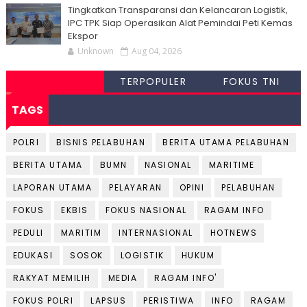
Tingkatkan Transparansi dan Kelancaran Logistik,
IPC TPK Siap Operasikan Alat Pemindai Peti Kemas
Ekspor
Unknown
Aug 04, 2026
TERPOPULER
FOKUS TNI
TAGS
POLRI
BISNIS PELABUHAN
BERITA UTAMA PELABUHAN
BERITA UTAMA
BUMN
NASIONAL
MARITIME
LAPORAN UTAMA
PELAYARAN
OPINI
PELABUHAN
FOKUS
EKBIS
FOKUS NASIONAL
RAGAM INFO
PEDULI
MARITIM
INTERNASIONAL
HOTNEWS
EDUKASI
SOSOK
LOGISTIK
HUKUM
RAKYAT MEMILIH
MEDIA
RAGAM INFO'
FOKUS POLRI
LAPSUS
PERISTIWA
INFO
RAGAM