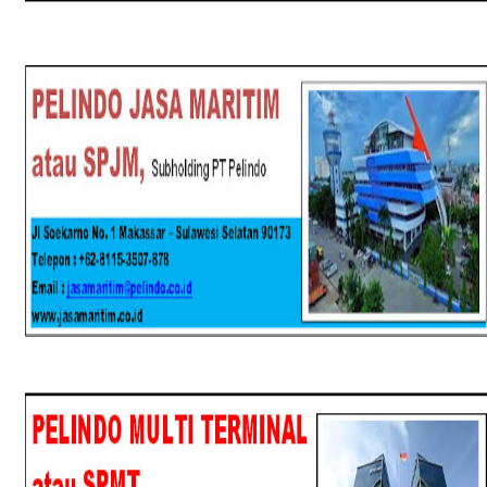
SPJM
SPMT