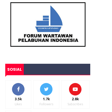
SOSIAL
3.5k
1.7k
2.8k
Likes
Followers
Subscribes