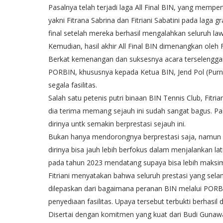
Pasalnya telah terjadi laga All Final BIN, yang mempe
yakni Fitrana Sabrina dan Fitriani Sabatini pada laga g
final setelah mereka berhasil mengalahkan seluruh la
Kemudian, hasil akhir All Final BIN dimenangkan oleh Fi
Berkat kemenangan dan suksesnya acara terselenggara
PORBIN, khususnya kepada Ketua BIN, Jend Pol (Pur
segala fasilitas.
Salah satu petenis putri binaan BIN Tennis Club, Fitr
dia terima memang sejauh ini sudah sangat bagus. P
dirinya untk semakin berprestasi sejauh ini.
Bukan hanya mendorongnya berprestasi saja, namun k
dirinya bisa jauh lebih berfokus dalam menjalankan l
pada tahun 2023 mendatang supaya bisa lebih mak
Fitriani menyatakan bahwa seluruh prestasi yang selama
dilepaskan dari bagaimana peranan BIN melalui POR
penyediaan fasilitas. Upaya tersebut terbukti berhas
Disertai dengan komitmen yang kuat dari Budi Gunaw