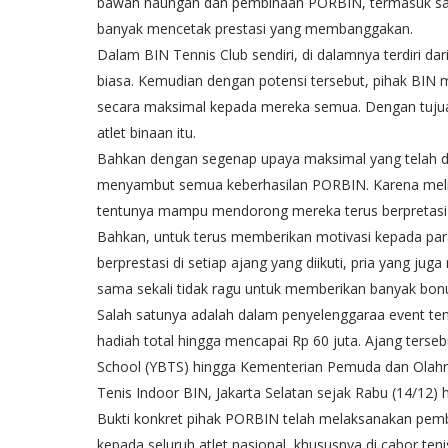
bawah naungan dan pembinaan PORBIN, termasuk salah
banyak mencetak prestasi yang membanggakan.
Dalam BIN Tennis Club sendiri, di dalamnya terdiri dar
biasa. Kemudian dengan potensi tersebut, pihak BIN 
secara maksimal kepada mereka semua. Dengan tujua
atlet binaan itu.
Bahkan dengan segenap upaya maksimal yang telah dil
menyambut semua keberhasilan PORBIN. Karena melihat
tentunya mampu mendorong mereka terus berpretasi
Bahkan, untuk terus memberikan motivasi kepada para
berprestasi di setiap ajang yang diikuti, pria yang ju
sama sekali tidak ragu untuk memberikan banyak bo
Salah satunya adalah dalam penyelenggaraa event teni
hadiah total hingga mencapai Rp 60 juta. Ajang ters
School (YBTS) hingga Kementerian Pemuda dan Olahra
Tenis Indoor BIN, Jakarta Selatan sejak Rabu (14/12) 
Bukti konkret pihak PORBIN telah melaksanakan pemb
kepada seluruh atlet nasional, khususnya di cabor teni