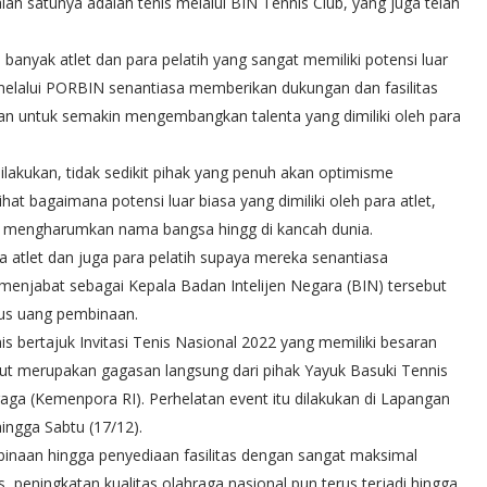
 satunya adalah tenis melalui BIN Tennis Club, yang juga telah
i banyak atlet dan para pelatih yang sangat memiliki potensi luar
melalui PORBIN senantiasa memberikan dukungan dan fasilitas
n untuk semakin mengembangkan talenta yang dimiliki oleh para
akukan, tidak sedikit pihak yang penuh akan optimisme
 bagaimana potensi luar biasa yang dimiliki oleh para atlet,
 mengharumkan nama bangsa hingg di kancah dunia.
 atlet dan juga para pelatih supaya mereka senantiasa
ga menjabat sebagai Kepala Badan Intelijen Negara (BIN) tersebut
nus uang pembinaan.
s bertajuk Invitasi Tenis Nasional 2022 yang memiliki besaran
ebut merupakan gagasan langsung dari pihak Yayuk Basuki Tennis
ga (Kemenpora RI). Perhelatan event itu dilakukan di Lapangan
hingga Sabtu (17/12).
inaan hingga penyediaan fasilitas dengan sangat maksimal
s, peningkatan kualitas olahraga nasional pun terus terjadi hingga