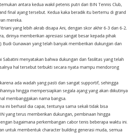
rtemukan antara kedua wakil petenis putri dari BIN Tennis Club,
rand final ajang tersebut. Kedua kaka beradik itu bertemu di grand
wan mereka.
triani yang lebih akrab disapa Ani, dengan skor akhir 6-3 dan 6-2.
, dirinya memberikan apresiasi sangat besar kepada pihak
n) Budi Gunawan yang telah banyak memberikan dukungan dan
iani Sabatini menyatakan bahwa dukungan dan fasilitas yang telah
asalnya hal tersebut terbukti secara nyata mampu mendorong
arena ada wadah yang pasti dan sangat supportif, sehingga
atihannya hingga mempersiapkan segala ajang yang akan diikutinya
simal membanggakan nama bangsa.
 ini berhasil dia capai, tentunya sama sekali tidak bisa
BIN yang terus memberikan dukungan, pembinaan hingga
il dengan bagaimana perkembangan cabor tenis beberapa waktu ini.
an untuk membentuk character building generasi muda, semua