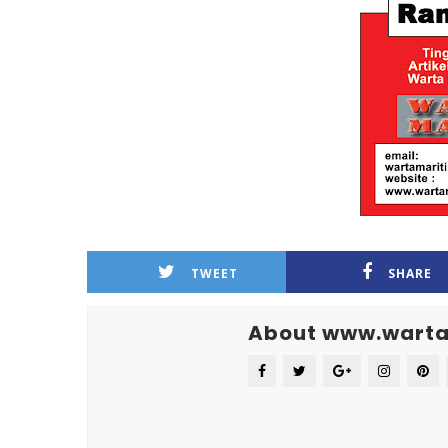
TWEET
SHARE
About www.warta