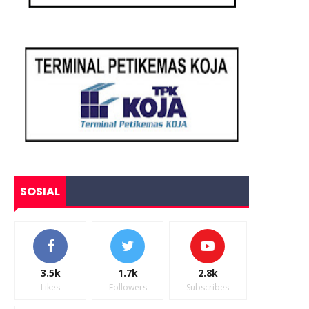
SOSIAL
3.5k
1.7k
2.8k
Likes
Followers
Subscribes