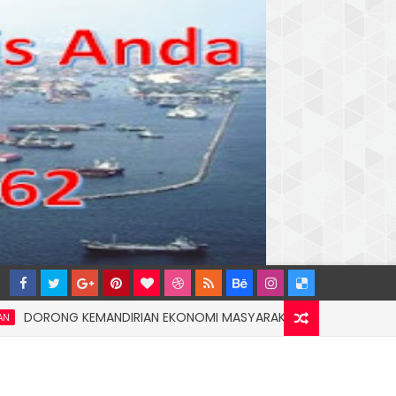
NG KEMANDIRIAN EKONOMI MASYARAKAT PESISIR, PT TERMINAL TE