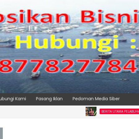
ubungi Kami
Pasang Iklan
Pedoman Media Siber
DORO
BERITA UTAMA PELABUHAN
SPTP