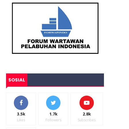
SOSIAL
3.5k
1.7k
2.8k
Likes
Followers
Subscribes