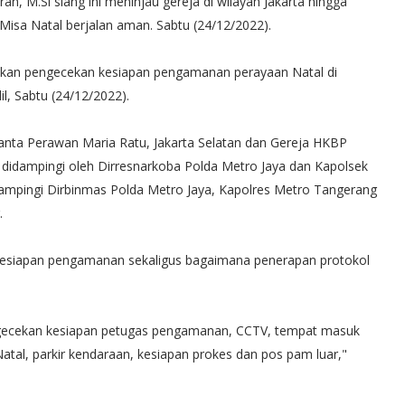
n, M.Si siang ini meninjau gereja di wilayah Jakarta hingga
 Misa Natal berjalan aman. Sabtu (24/12/2022).
anakan pengecekan kesiapan pengamanan perayaan Natal di
l, Sabtu (24/12/2022).
Santa Perawan Maria Ratu, Jakarta Selatan dan Gereja HKBP
l didampingi oleh Dirresnarkoba Polda Metro Jaya dan Kapolsek
ampingi Dirbinmas Polda Metro Jaya, Kapolres Metro Tangerang
.
kesiapan pengamanan sekaligus bagaimana penerapan protokol
ngecekan kesiapan petugas pengamanan, CCTV, tempat masuk
atal, parkir kendaraan, kesiapan prokes dan pos pam luar,"