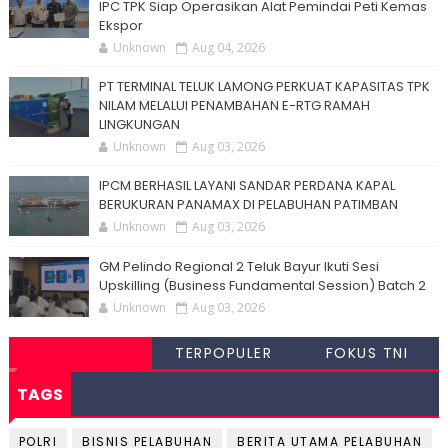
IPC TPK Siap Operasikan Alat Pemindai Peti Kemas
Ekspor
Unknown
Aug 04, 2026
PT TERMINAL TELUK LAMONG PERKUAT KAPASITAS TPK
NILAM MELALUI PENAMBAHAN E-RTG RAMAH
LINGKUNGAN
Unknown
Aug 03, 2026
IPCM BERHASIL LAYANI SANDAR PERDANA KAPAL
BERUKURAN PANAMAX DI PELABUHAN PATIMBAN
Unknown
Aug 03, 2026
GM Pelindo Regional 2 Teluk Bayur Ikuti Sesi
Upskilling (Business Fundamental Session) Batch 2
Unknown
Aug 03, 2026
TERPOPULER
FOKUS TNI
TAGS
POLRI
BISNIS PELABUHAN
BERITA UTAMA PELABUHAN