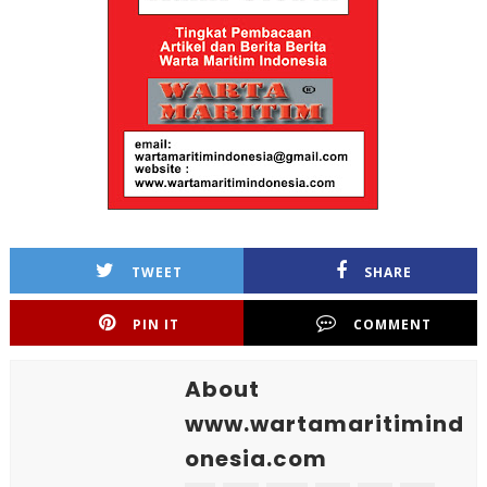
TWEET
SHARE
PIN IT
COMMENT
About
www.wartamaritimind
onesia.com