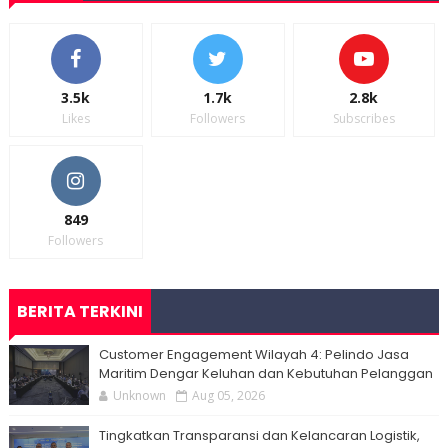
3.5k
1.7k
2.8k
Likes
Followers
Subscribes
849
Followers
BERITA TERKINI
Customer Engagement Wilayah 4: Pelindo Jasa
Maritim Dengar Keluhan dan Kebutuhan Pelanggan
Unknown
Aug 05, 2026
Tingkatkan Transparansi dan Kelancaran Logistik,