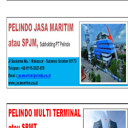
SPJM
SPMT